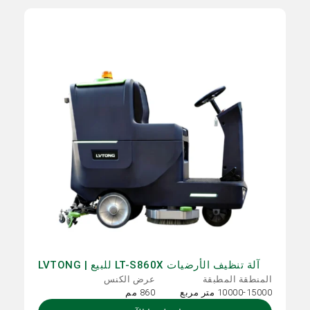
آلة تنظيف الأرضيات LT-S860X للبيع | LVTONG
المنطقة المطبقة
عرض الكنس
10000-15000 متر مربع
860 مم