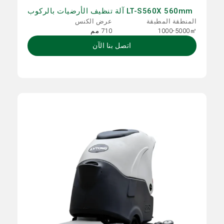
LT-S560X 560mm آلة تنظيف الأرضيات بالركوب
المنطقة المطبقة
عرض الكنس
1000-5000㎡
710 مم
اتصل بنا الآن