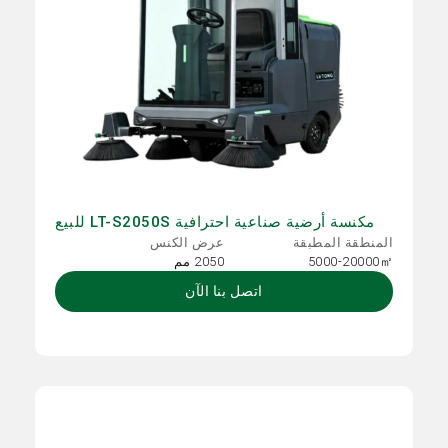
مكنسة أرضية صناعية احترافية LT-S2050S للبيع
المنطقة المطبقة
عرض الكنس
5000-20000㎡
2050 مم
اتصل بنا الآن