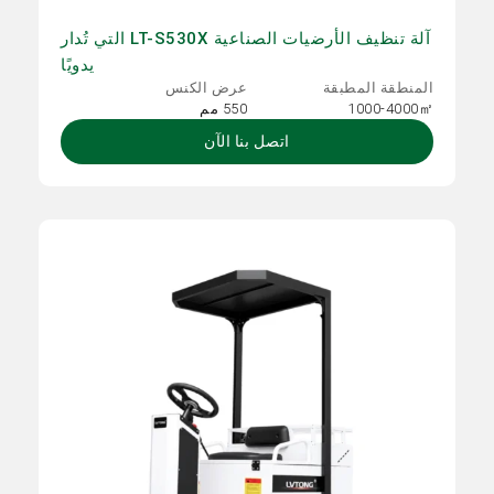
آلة تنظيف الأرضيات الصناعية LT-S530X التي تُدار
يدويًا
المنطقة المطبقة
عرض الكنس
1000-4000㎡
550 مم
اتصل بنا الآن