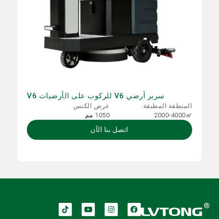
سربر أرضي V6 للركوب على الأرضيات V6
المنطقة المطبقة
عرض الكنس
2000-4000㎡
1050 مم
اتصل بنا الآن