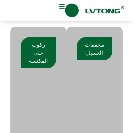
مجففات
ركوب
الغسيل
على
المكنسة