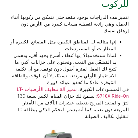
للركوب
تتميز هذه الدراجات بوجود مقعد حتى تتمكن من ركوبها أثناء
العمل، وهي رائعة لتغطية مساحة كبيرة من الأرض دون
إرهاق نفسك.
إنها مثالية لـ: المناطق الكبيرة مثل المصانع الكبيرة أو
المطارات أو المستودعات.
لماذا تستخدمها؟ إنها تُنظف أسرع بجهد أقل، وتحمي
يد المُشغّل من التعب، وتحتوي على خزانات أكبر، ما
يُتيح لك العمل لفترة أطول دون توقف. مع أن تكلفة
الاستثمار الأولي مرتفعة نسبيًا، إلا أن الوقت والطاقة
المُوفرة عادةً ما تُحقق عوائد كبيرة.
في المستودعات الكبيرة،
تتميز آلة تنظيف الأرضيات LT-
S710X Ride-On
:
يسمح لك خزان المياه الكبير بسعة 130
لترًا والمقعد المريح بتغطية عشرات الآلاف من الأمتار
المربعة دون تعب، كما أنه يدعم التحكم الذكي ببطاقة IC
لتقليل تكاليف الصيانة.