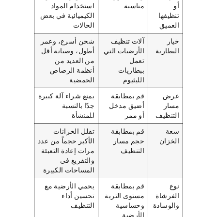
أو
مناسبة
استخدام المواد
تنظيفها
الكيميائية في بعض
العميق
الحالات
خيار
آلات تنظيف
شحن أسرع، وعمر
البطارية
الأرضيات التي
أطول، وصيانة أقل
تعمل
من العديد من
ببطاريات
أنظمة الرصاص
الليثيوم
الحمضية
عرض
قم بمطابقة
يمنع شراء آلة كبيرة
مسار
أضيق مدخل
جدًا بالنسبة
التنظيف
أو ممر
للمنشأة
سعة
قم بمطابقة
تقلل الخزانات
الخزان
حجم مسار
الأكبر حجماً من عدد
التنظيف
مرات إعادة التعبئة
والتفريغ في
المساحات الكبيرة
نوع
قم بمطابقة
يحمي الأرضية مع
الفرشاة
مستوى التربة
تحسين أداء
والوسادة
وحساسية
التنظيف
الأرضية