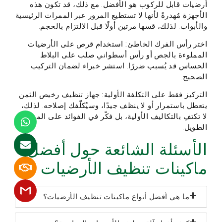
أرضيات قابل للركوب هو الأفضل. مع ذلك، قد تكون هذه
الأجهزة مُهدرةً لأنها لا تستطيع المرور عبر الممرات الرئيسية
والأبواب. لذلك، قسها مرتين أولًا قبل الالتزام بالحجم.
اختر رأس الفرك الخاطئ:
استخدام قرص على الأرضيات
المملوءة بالجص أو رأس أسطواني صلب على البلاط
الحساس قد يُسبب ضررًا. استشر خبراء لضمان التركيب
الصحيح.
التركيز فقط على التكلفة الأولية:
جهاز تنظيف رخيص الثمن
يتعطل باستمرار أو لا ينظف جيدًا، وسيُكلّفك إصلاحه. لذلك،
لا تكتفِ بالتكاليف الأولية، بل فكّر في الفوائد على المدى
الطويل.
الأسئلة الشائعة حول أفضل
ماكينات تنظيف الأرضيات
ما هي أفضل أنواع ماكينات تنظيف الأرضيات؟