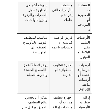
المساحا
منظفات
سهولة أكبر في
ت
الأرضيات التي
المناورة حول
الصغيرة
يتم دفعها
الممرات والرفوف
أو
خلفك
والزوايا والأثاث
المزدحم
ة
الأرضيات
فرش قرصية
مناسب للتنظيف
الملساء
قياسية أو
اليومي وللأوساخ
مثل
وسادات ناعمة
الخفيفة إلى
البلاط أو
المتوسطة
الفينيل
أرضيات
أجهزة تنظيف
يوفر اتصالاً أعمق
خرسانية
أسطوانية أو
بالأسطح الخشنة
خشنة أو
مدارية
والتربة الثقيلة
أرضيات
مانعة
للانزلاق
إزالة
أجهزة تنظيف
يمكن أن يحسن
طبقات
مدارية أو
نتائج التنظيف
الأرضيات
وسادات إزالة
العميق ويقلل من