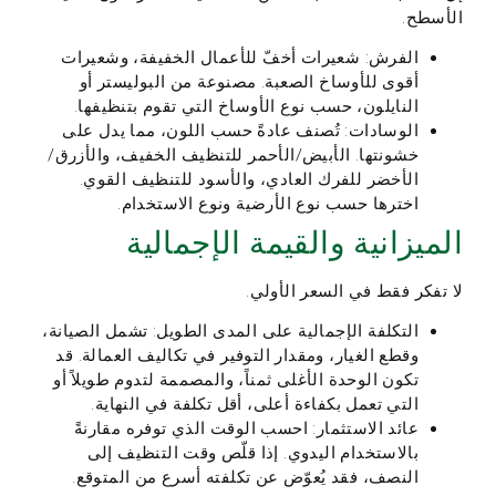
الأسطح.
الفرش: شعيرات أخفّ للأعمال الخفيفة، وشعيرات
أقوى للأوساخ الصعبة. مصنوعة من البوليستر أو
النايلون، حسب نوع الأوساخ التي تقوم بتنظيفها.
الوسادات: تُصنف عادةً حسب اللون، مما يدل على
خشونتها. الأبيض/الأحمر للتنظيف الخفيف، والأزرق/
الأخضر للفرك العادي، والأسود للتنظيف القوي.
اخترها حسب نوع الأرضية ونوع الاستخدام.
الميزانية والقيمة الإجمالية
لا تفكر فقط في السعر الأولي.
التكلفة الإجمالية على المدى الطويل: تشمل الصيانة،
وقطع الغيار، ومقدار التوفير في تكاليف العمالة. قد
تكون الوحدة الأغلى ثمناً، والمصممة لتدوم طويلاً أو
التي تعمل بكفاءة أعلى، أقل تكلفة في النهاية.
عائد الاستثمار: احسب الوقت الذي توفره مقارنةً
بالاستخدام اليدوي. إذا قلّص وقت التنظيف إلى
النصف، فقد يُعوّض عن تكلفته أسرع من المتوقع.