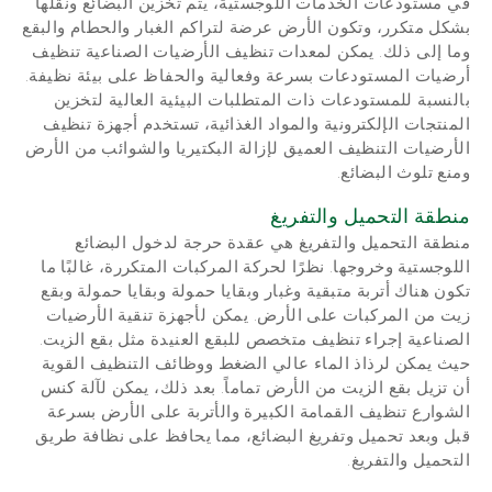
في مستودعات الخدمات اللوجستية، يتم تخزين البضائع ونقلها
بشكل متكرر، وتكون الأرض عرضة لتراكم الغبار والحطام والبقع
وما إلى ذلك. يمكن لمعدات تنظيف الأرضيات الصناعية تنظيف
أرضيات المستودعات بسرعة وفعالية والحفاظ على بيئة نظيفة.
بالنسبة للمستودعات ذات المتطلبات البيئية العالية لتخزين
المنتجات الإلكترونية والمواد الغذائية، تستخدم أجهزة تنظيف
الأرضيات التنظيف العميق لإزالة البكتيريا والشوائب من الأرض
ومنع تلوث البضائع.
منطقة التحميل والتفريغ
منطقة التحميل والتفريغ هي عقدة حرجة لدخول البضائع
اللوجستية وخروجها. نظرًا لحركة المركبات المتكررة، غالبًا ما
تكون هناك أتربة متبقية وغبار وبقايا حمولة وبقايا حمولة وبقع
زيت من المركبات على الأرض. يمكن لأجهزة تنقية الأرضيات
الصناعية إجراء تنظيف متخصص للبقع العنيدة مثل بقع الزيت.
حيث يمكن لرذاذ الماء عالي الضغط ووظائف التنظيف القوية
أن تزيل بقع الزيت من الأرض تماماً. بعد ذلك، يمكن لآلة كنس
الشوارع تنظيف القمامة الكبيرة والأتربة على الأرض بسرعة
قبل وبعد تحميل وتفريغ البضائع، مما يحافظ على نظافة طريق
التحميل والتفريغ.