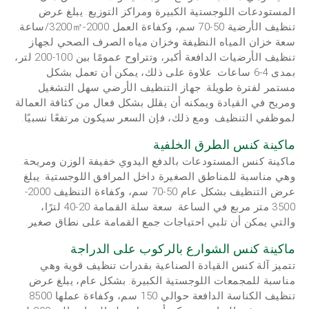
المستودعات اللوجستية الكبيرة ومراكز التوزيع. يبلغ عرض
تنظيف الأرضية 50-70 سم، وكفاءة العمل 2000-3200㎡/ساعة.
سعة خزان المياه النظيفة وخزان مياه الصرف الصحي لجهاز
تنظيف الأرضيات الدافعة أكبر، وتتراوح عمومًا بين 100-200 لتر،
بمدى 4-6 ساعات. علاوة على ذلك، يمكن أن تعمل بشكل
مستمر لفترة طويلة. جهاز التنظيف الأرضي سهل التشغيل
ومريح في القيادة ويمكنه أن يقلل بشكل فعال من كثافة العمالة
لموظفي التنظيف. ومع ذلك، فإن السعر سيكون مرتفعًا نسبيًا.
ماكينة كنس الطرق الخلفية
ماكينة كنس المستودعات بالدفع اليدوي خفيفة الوزن ومريحة.
وهي مناسبة للمناطق الصغيرة داخل المرافق اللوجستية. يبلغ
عرض التنظيف بشكل عام 50-70 سم، وكفاءة التنظيف 2000-
3500 متر مربع في الساعة. سعة سلة القمامة 20-40 لترًا،
والتي يمكن أن تلبي احتياجات جمع القمامة على نطاق صغير.
ماكينة كنس الشوارع بالركوب على الدراجة
تتميز آلة كنس القيادة الصناعية بقدرات تنظيف قوية وهي
مناسبة للمجمعات اللوجستية الكبيرة. بشكل عام، يبلغ عرض
تنظيف الكناسة الدافعة حوالي 150 سم، وكفاءة عملها 8500