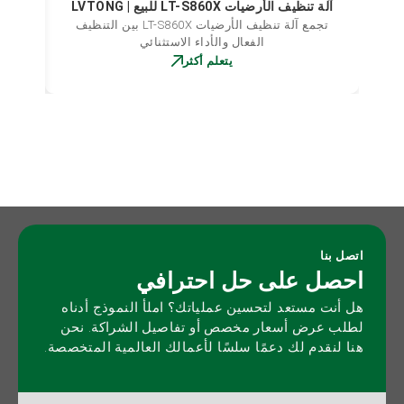
آلة تنظيف الأرضيات LT-S860X للبيع | LVTONG
تجمع آلة تنظيف الأرضيات LT-S860X بين التنظيف
الفعال والأداء الاستثنائي
يتعلم أكثر
اتصل بنا
احصل على حل احترافي
هل أنت مستعد لتحسين عملياتك؟ املأ النموذج أدناه
لطلب عرض أسعار مخصص أو تفاصيل الشراكة. نحن
هنا لنقدم لك دعمًا سلسًا لأعمالك العالمية المتخصصة.