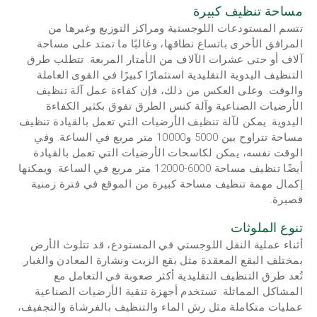
مساحة تنظيف كبيرة
تتسم المستودعات اللوجستية ومراكز التوزيع وغيرها من
المرافق الأخرى باتساع نطاقها، وغالبًا ما تمتد على مساحة
آلاف أو حتى عشرات الآلاف من الأمتار المربعة. تتطلب طرق
التنظيف اليدوية التقليدية استثمارًا كبيرًا في القوى العاملة
والوقت. وعلى العكس من ذلك، فإن كفاءة عمل آلة تنظيف
الأرضيات الصناعية وآلة كنس الطرق تفوق بكثير الكفاءة
اليدوية. يمكن لآلة تنظيف الأرضيات التي تعمل بالقيادة تنظيف
مساحة تتراوح بين 5000 و10000 متر مربع في الساعة. وفي
الوقت نفسه، يمكن لكاسحات الأرضيات التي تعمل بالقيادة
أيضًا تنظيف مساحة 6000-12000 متر مربع في الساعة. ويمكنها
إكمال مهمة تنظيف مساحة كبيرة من الموقع في فترة زمنية
قصيرة.
تنوع الملوثات
أثناء عملية النقل اللوجستي في المستودع، قد تتلوث الأرض
بمختلف البقع المعقدة مثل بقع الزيت ونشارة المعادن والغبار.
تُعد طرق التنظيف التقليدية أكثر صعوبة في التعامل مع
المشاكل المماثلة. تستخدم أجهزة تنقية الأرضيات الصناعية
عمليات متكاملة مثل رش الماء والتنظيف بالفرشاة والتجفيف،