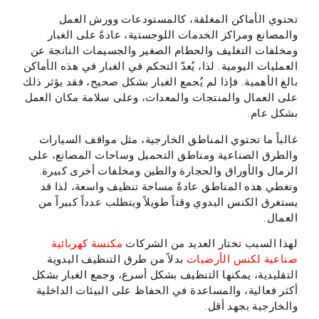
تحتوي الأماكن المغلقة، كالمستودعات وورش العمل
والمصانع ومراكز الخدمات اللوجستية، عادةً على الغبار
ومخلفات التغليف والحطام الصغير والجسيمات الناتجة عن
العمليات اليومية. لذا، يُعدّ التحكم في الغبار في هذه الأماكن
بالغ الأهمية. فإذا لم يُجمع الغبار بشكل صحيح، فقد يؤثر ذلك
على العمال والمنتجات والمعدات، وعلى سلامة مكان العمل
بشكل عام.
غالباً ما تحتوي المناطق الخارجية، مثل مواقف السيارات
والطرق الصناعية ومناطق التحميل وساحات المصانع، على
الرمال والأوراق والحجارة والطين ومخلفات أخرى كبيرة.
وتغطي هذه المناطق عادةً مساحة تنظيف واسعة، لذا قد
يستغرق الكنس اليدوي وقتاً طويلاً ويتطلب عدداً كبيراً من
العمال.
لهذا السبب تختار العديد من الشركات
مكنسة كهربائية
صناعية لكنس الأرضيات
بدلاً من طرق التنظيف اليدوية
التقليدية، يمكنها التنظيف بشكل أسرع، وجمع الغبار بشكل
أكثر فعالية، والمساعدة في الحفاظ على البيئات الداخلية
والخارجية بجهد أقل.