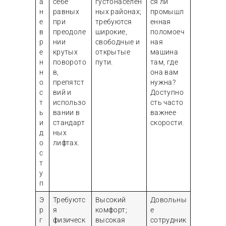
а
себе
густонаселен
ся ли
н
равных
ных районах;
промышл
е
при
требуются
енная
в
преодоле
широкие,
поломоеч
р
нии
свободные и
ная
е
крутых
открытые
машина
н
поворото
пути.
там, где
н
в,
она вам
о
препятст
нужна?
с
вий и
Доступно
т
использо
сть часто
ь
вании в
важнее
и
стандарт
скорости.
д
ных
о
лифтах.
с
т
у
п
Э
Требуютс
Высокий
Довольны
р
я
комфорт;
е
г
физическ
высокая
сотрудник