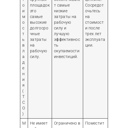
о
площадок
т самые
Сосредот
и
это
низкие
очьтесь
м
самые
затраты на
на
о
высокие
рабочую
стоимост
с
долгосро
силу и
и после
т
чные
лучшую
трех лет
ь
затраты
эффективнос
эксплуата
в
на
ть
ции.
л
рабочую
окупаемости
а
силу.
инвестиций.
д
е
н
и
я
(
T
C
O
)
М
Не имеет
Ограничено в
Поместит