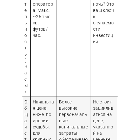
т
оператор
ночь? Это
е
а. Макс.
ваш ключ
л
~25 тыс.
к
ь
кв.
окупаемо
н
футов/
сти
о
час.
инвестиц
с
ий.
т
ь
(
Ч
а
с
ы
)
О
Начальна
Более
Не стоит
б
я цена
высокие
зациклив
щ
ниже; по
первоначаль
аться на
а
иронии
ные
цене,
я
судьбы,
капитальные
указанно
с
для
затраты;
й на
т
крупных
обеспечиваю
ценнике.