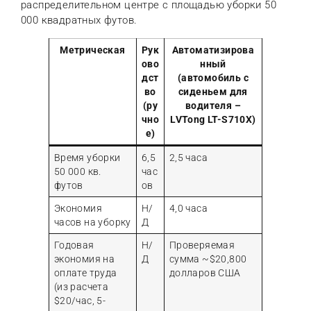
распределительном центре с площадью уборки 50
000 квадратных футов.
Метрическая
Рук
Автоматизирова
ово
нный
дст
(автомобиль с
во
сиденьем для
(ру
водителя –
чно
LVTong LT-S710X)
е)
Время уборки
6,5
2,5 часа
50 000 кв.
час
футов
ов
Экономия
Н/
4,0 часа
часов на уборку
Д
Годовая
Н/
Проверяемая
экономия на
Д
сумма ~$20,800
оплате труда
долларов США
(из расчета
$20/час, 5-