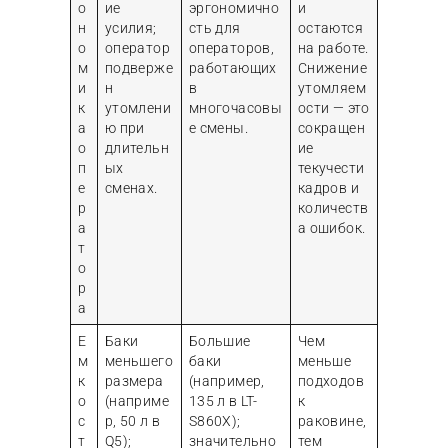
о
ие
эргономично
и
н
усилия;
сть для
остаются
о
оператор
операторов,
на работе.
м
подверже
работающих
Снижение
и
н
в
утомляем
к
утомлени
многочасовы
ости — это
а
ю при
е смены.
сокращен
о
длительн
ие
п
ых
текучести
е
сменах.
кадров и
р
количеств
а
а ошибок.
т
о
р
а
Е
Баки
Большие
Чем
м
меньшего
баки
меньше
к
размера
(например,
подходов
о
(наприме
135 л в LT-
к
с
р, 50 л в
S860X);
раковине,
т
Q5);
значительно
тем