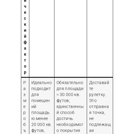
и
ч
е
с
к
и
й
ф
а
к
т
о
р
Р
Идеально
Обязательно
Доставай
а
подходит
для площади
те
з
для
> 30 000 кв.
рулетку.
м
помещен
футов;
Это
е
ий
единственны
отправна
р
площадь
й способ
я точка,
о
ю менее
достичь
не
б
20 000 кв.
необходимог
подлежащ
ъ
футов,
о покрытия
ая