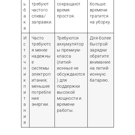
ь
требуют
сокращают
больше
б
частого
время
времени
а
слива/
простоя.
тратится
к
заправки.
на уборку.
а
И
Часто
Требуются
Для более
с
требуютс
аккумулятор
быстрой
т
я менее
ы премиум-
зарядки
о
надежны
класса
обратите
ч
е
(литий-
внимание
н
системы
ионные не
на литий-
и
электроп
обсуждаются
ионную
к
итания;
) для
батарею.
п
меньшее
поддержки
и
потребле
высокой
т
ние
мощности и
а
энергии.
времени
н
работы.
и
я