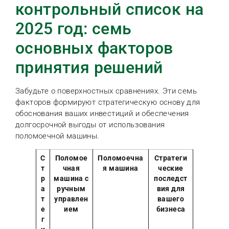
контрольный список на
2025 год: семь
основных факторов
принятия решений
Забудьте о поверхностных сравнениях. Эти семь
факторов формируют стратегическую основу для
обоснования ваших инвестиций и обеспечения
долгосрочной выгоды от использования
поломоечной машины.
С
Поломое
Поломоечна
Стратеги
т
чная
я машина
ческие
р
машина с
последст
а
ручным
вия для
т
управлен
вашего
е
ием
бизнеса
г