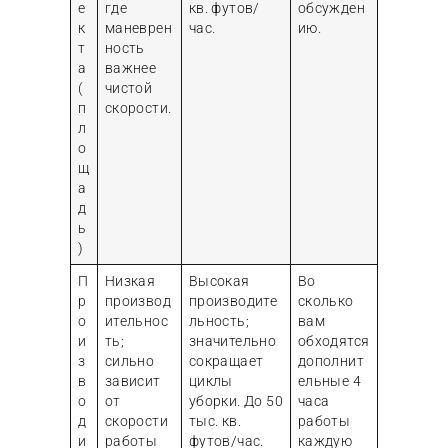
е
где
кв. футов/
обсужден
к
маневрен
час.
ию.
т
ность
а
важнее
(
чистой
п
скорости.
л
о
щ
а
д
ь
)
П
Низкая
Высокая
Во
р
производ
производите
сколько
о
ительнос
льность;
вам
и
ть;
значительно
обходятся
з
сильно
сокращает
дополнит
в
зависит
циклы
ельные 4
о
от
уборки. До 50
часа
д
скорости
тыс. кв.
работы
и
работы
футов/час.
каждую