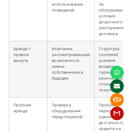
использование
за
помещений.
обслуживание и
условия
досрочного
расторжения
договора.
Аренда с
Компании,
Структура
правом
рассматривающие
платежей,
выкупа
возможность
условия
смены
владения,
собственника в
гарантия и
будущем.
окончательная
стоимость
покупки.
Пробная
Проверка
Пробный
аренда
оборудования
период, условия
перед покупкой.
оценки и
доступность
кредита на