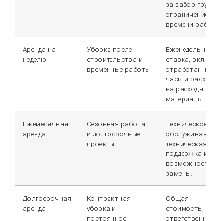
за забор груза 
ограничение по
времени работы
Аренда на
Уборка после
Еженедельная
неделю
строительства и
ставка, включа
временные работы
отработанные
часы и расходы
на расходные
материалы.
Ежемесячная
Сезонная работа
Техническое
аренда
и долгосрочные
обслуживание,
проекты
техническая
поддержка и
возможность
замены.
Долгосрочная
Контрактная
Общая
аренда
уборка и
стоимость,
постоянное
ответственност