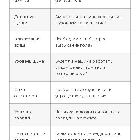
чистки
уборки в час
Давление
Сможет ли машина справиться
щетки
с уровнем загрязнения?
рекуперация
Необходимо ли быстрое
воды
высыхание пола?
Уровень шума
Будет ли машина работать
рядом с клиентами или
сотрудниками?
Опыт
Требуется ли обучение или
оператора
упрощенное управление
Условия
Наличие подходящей зоны для
зарядки
зарядки на объекте.
Транспортный
Возможность проезда машины
доступ
через двери, лифты и