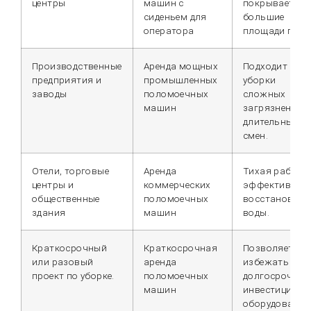
центры
машин с
покрывает
сиденьем для
большие
оператора
площади пола
Производственные
Аренда мощных
Подходит для
предприятия и
промышленных
уборки
заводы
поломоечных
сложных
машин
загрязнений 
длительных
смен.
Отели, торговые
Аренда
Тихая работа
центры и
коммерческих
эффективное
общественные
поломоечных
восстановлен
здания
машин
воды.
Краткосрочный
Краткосрочная
Позволяет
или разовый
аренда
избежать
проект по уборке.
поломоечных
долгосрочных
машин
инвестиций в
оборудование