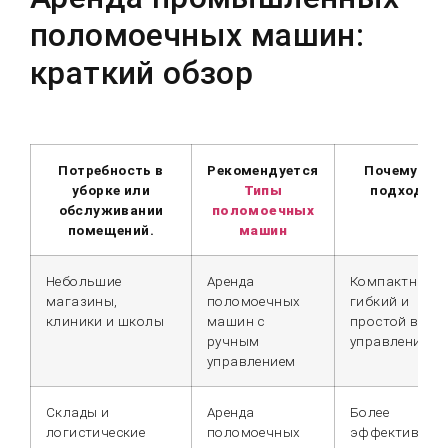
поломоечных машин:
краткий обзор
Потребность в
Рекомендуется
Почему это
уборке или
Типы
подходит
обслуживании
поломоечных
помещений.
машин
Небольшие
Аренда
Компактный,
магазины,
поломоечных
гибкий и
клиники и школы
машин с
простой в
ручным
управлении.
управлением
Склады и
Аренда
Более
логистические
поломоечных
эффективно