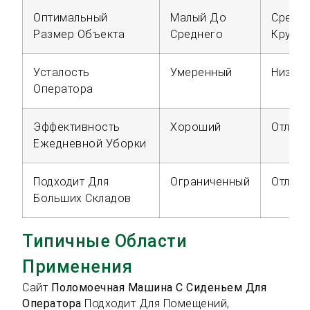
Оптимальный
Малый До
Средн
Размер Объекта
Среднего
Крупн
Усталость
Умеренный
Низкий
Оператора
Эффективность
Хороший
Отлич
Ежедневной Уборки
Подходит Для
Ограниченный
Отлич
Больших Складов
Типичные Области
Применения
Сайт
Поломоечная Машина С Сиденьем Для
Оператора
Подходит Для Помещений,