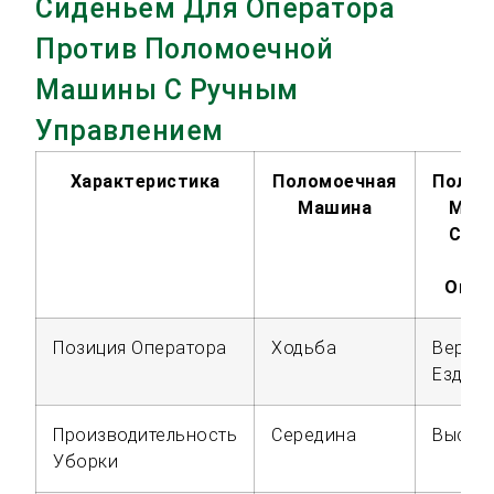
Сиденьем Для Оператора
Против Поломоечной
Машины С Ручным
Управлением
Характеристика
Поломоечная
Полом
Машина
Маш
Сид
Д
Опер
Позиция Оператора
Ходьба
Верхо
Езда
Производительность
Середина
Высок
Уборки