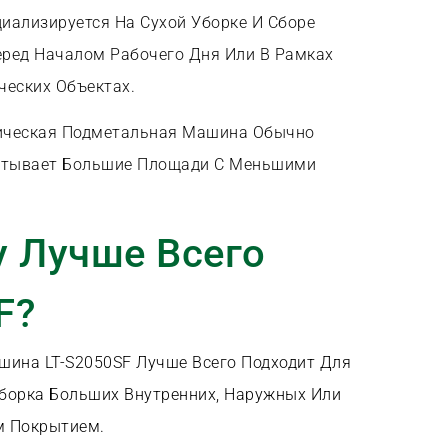
иализируется На Сухой Уборке И Сборе
еред Началом Рабочего Дня Или В Рамках
еских Объектах.
ическая Подметальная Машина Обычно
ватывает Большие Площади С Меньшими
у Лучше Всего
F?
ина LT-S2050SF Лучше Всего Подходит Для
борка Больших Внутренних, Наружных Или
м Покрытием.