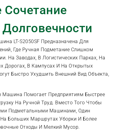
 Сочетание
 Долговечности
ина LT-S2050SF Предназначена Для
ний, Где Ручная Подметание Слишком
и. На Заводах, В Логистических Парках, На
х Дорогах, В Кампусах И На Открытых
гут Быстро Ухудшить Внешний Вид Объекта,
я Машина Помогает Предприятиям Быстрее
рузку На Ручной Труд. Вместо Того Чтобы
шими Подметальными Машинами, Один
На Больших Маршрутах Уборки И Более
овочные Отходы И Мелкий Мусор.