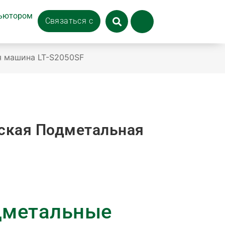
бьютором
Связаться с
я машина LT-S2050SF
ская Подметальная
метальные