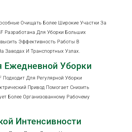
собные Очищать Более Широкие Участки За
SF Разработана Для Уборки Больших
высить Эффективность Работы В
а Заводах И Транспортных Узлах.
я Ежедневной Уборки
F Подходит Для Регулярной Уборки
трический Привод Помогает Снизить
ует Более Организованному Рабочему
кой Интенсивности