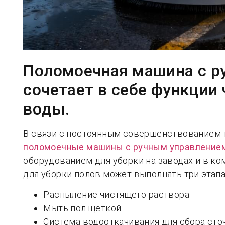
Поломоечная машина с р
сочетает в себе функции
воды.
В связи с постоянным совершенствованием т
поломоечные машины с ручным управление
оборудованием для уборки на заводах и в к
для уборки полов может выполнять три этап
Распыление чистящего раствора
Мыть пол щеткой
Система водооткачивания для сбора сто