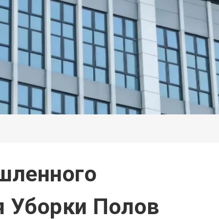
шленного
я Уборки Полов