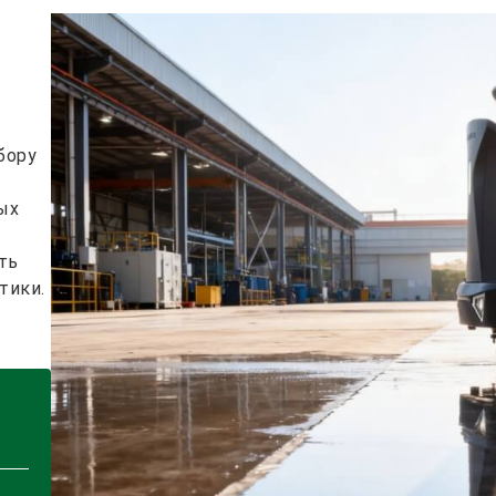
бору
ых
ть
тики.