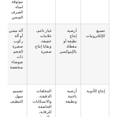
موثوقة
لمياه
الصرف
الصحي
تصنيع
أرضية
غبار ناعم،
آلة مشي
الإلكترونيات
إنتاج
علامات
أو آلة
نظيفة أو
خفيفة،
ركوب
مغطاة
وبقايا إنتاج
صغيرة
بالإيبوكسي
صغيرة
الحجم
ذات
ضوضاء
منخفضة
إنتاج الأدوية
أرضية
المخلفات
تصميم
ناعمة
الدقيقة،
سهل
ونظيفة
والانسكابات
التنظيف
الخاضعة
للرقابة،
والتربة