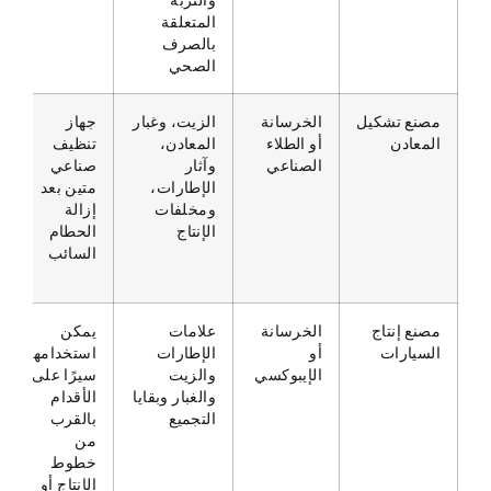
المتعلقة
بالصرف
الصحي
مصنع تشكيل
الخرسانة
الزيت، وغبار
جهاز
المعادن
أو الطلاء
المعادن،
تنظيف
الصناعي
وآثار
صناعي
الإطارات،
متين بعد
ومخلفات
إزالة
الإنتاج
الحطام
السائب
مصنع إنتاج
الخرسانة
علامات
يمكن
السيارات
أو
الإطارات
استخدامها
الإيبوكسي
والزيت
سيرًا على
والغبار وبقايا
الأقدام
التجميع
بالقرب
من
خطوط
الإنتاج أو