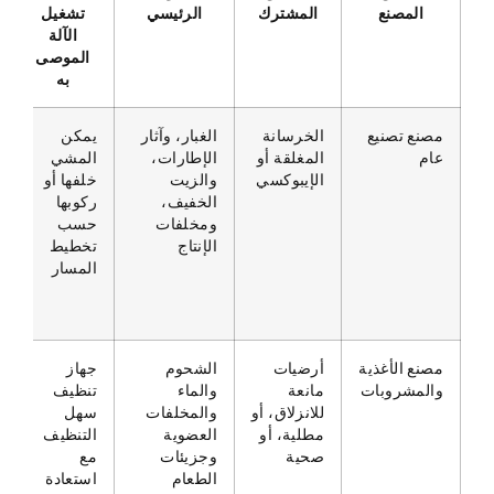
المصنع
المشترك
الرئيسي
تشغيل
الآلة
الموصى
به
مصنع تصنيع
الخرسانة
الغبار، وآثار
يمكن
عام
المغلقة أو
الإطارات،
المشي
الإيبوكسي
والزيت
خلفها أو
الخفيف،
ركوبها
ومخلفات
حسب
الإنتاج
تخطيط
المسار
مصنع الأغذية
أرضيات
الشحوم
جهاز
والمشروبات
مانعة
والماء
تنظيف
للانزلاق، أو
والمخلفات
سهل
مطلية، أو
العضوية
التنظيف
صحية
وجزيئات
مع
الطعام
استعادة