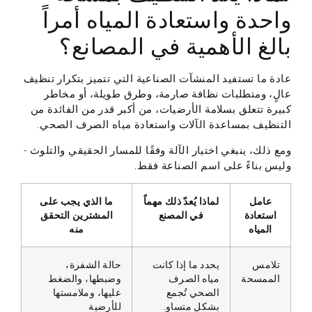
واحدة واستعادة المياه أمراً
بالغ الأهمية في المصانع؟
عادة ما تستفيد المنشآت الصناعية التي تتميز بتكرار تنظيف
عالٍ، ومتطلبات نظافة صارمة، وطرق طويلة، أو مخاطر
كبيرة تتعلق بسلامة الأرضيات، من أكبر قدر من الفائدة من
التنظيف بمساعدة الآلات واستعادة مياه الصرف الصحي.
ومع ذلك، ينبغي اختيار الآلة وفقًا للمسار الحقيقي والتلوث -
وليس بناءً على اسم الصناعة فقط.
عامل
لماذا يُعدّ ذلك مهماً
ما الذي يجب على
استعادة
في المصنع
المشترين التحقق
المياه
منه
تلامس
يحدد ما إذا كانت
حالة الشفرة،
الممسحة
مياه الصرف
وضبطها، والضغط
الصحي تُجمع
عليها، وملامستها
بشكل متساوٍ.
للأرضية