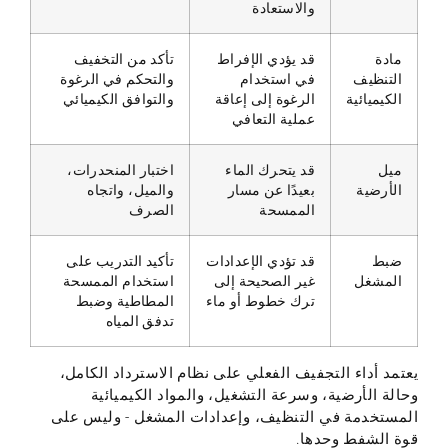
والاستعادة
مادة
قد يؤدي الإفراط
تأكد من التخفيف
التنظيف
في استخدام
والتحكم في الرغوة
الكيميائية
الرغوة إلى إعاقة
والتوافق الكيميائي
عملية التعافي
ميل
قد يتحرك الماء
اختبار المنحدرات،
الأرضية
بعيدًا عن مسار
والميل، واتجاه
الممسحة
الصرف
ضبط
قد تؤدي الإعدادات
تأكيد التدريب على
المشغل
غير الصحيحة إلى
استخدام الممسحة
ترك خطوط أو ماء
المطاطية وضبط
تدفق المياه
يعتمد أداء التجفيف الفعلي على نظام الاسترداد الكامل،
وحالة الأرضية، وسرعة التشغيل، والمواد الكيميائية
المستخدمة في التنظيف، وإعدادات المشغل - وليس على
قوة الشفط وحدها.