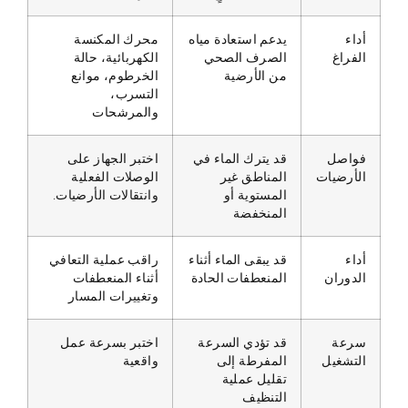
أداء
يدعم استعادة مياه
محرك المكنسة
الفراغ
الصرف الصحي
الكهربائية، حالة
من الأرضية
الخرطوم، موانع
التسرب،
والمرشحات
فواصل
قد يترك الماء في
اختبر الجهاز على
الأرضيات
المناطق غير
الوصلات الفعلية
المستوية أو
وانتقالات الأرضيات.
المنخفضة
أداء
قد يبقى الماء أثناء
راقب عملية التعافي
الدوران
المنعطفات الحادة
أثناء المنعطفات
وتغييرات المسار
سرعة
قد تؤدي السرعة
اختبر بسرعة عمل
التشغيل
المفرطة إلى
واقعية
تقليل عملية
التنظيف