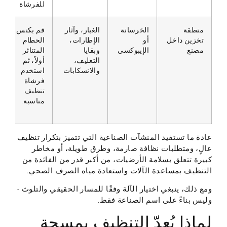
للفرشاة
منطقة
الخرسانة
الغبار، وآثار
قم بكنس
تخزين داخل
أو
الإطارات،
الحطام
مصنع
الإيبوكسي
وبقايا
المتناثر
التغليف،
أولاً، ثم
والانسكابات
استخدم
فرشاة
تنظيف
مناسبة.
عادة ما تستفيد المنشآت الصناعية التي تتميز بتكرار تنظيف
عالٍ، ومتطلبات نظافة صارمة، وطرق طويلة، أو مخاطر
كبيرة تتعلق بسلامة الأرضيات، من أكبر قدر من الفائدة من
التنظيف بمساعدة الآلات واستعادة مياه الصرف الصحي.
ومع ذلك، ينبغي اختيار الآلة وفقًا للمسار الحقيقي والتلوث -
وليس بناءً على اسم الصناعة فقط.
لماذا يُعدّ التنظيف بمسحة