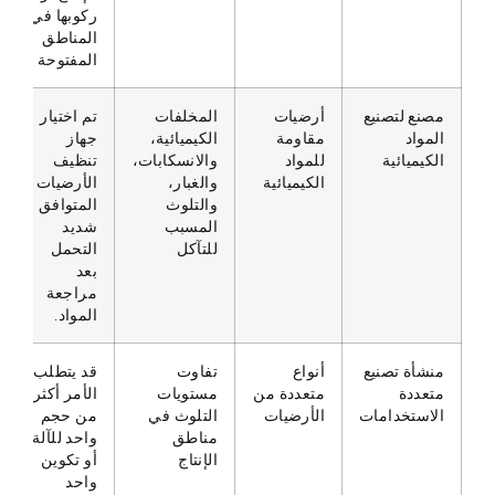
ركوبها في
المناطق
المفتوحة
مصنع لتصنيع
أرضيات
المخلفات
تم اختيار
المواد
مقاومة
الكيميائية،
جهاز
الكيميائية
للمواد
والانسكابات،
تنظيف
الكيميائية
والغبار،
الأرضيات
والتلوث
المتوافق
المسبب
شديد
للتآكل
التحمل
بعد
مراجعة
المواد.
منشأة تصنيع
أنواع
تفاوت
قد يتطلب
متعددة
متعددة من
مستويات
الأمر أكثر
الاستخدامات
الأرضيات
التلوث في
من حجم
مناطق
واحد للآلة
الإنتاج
أو تكوين
واحد