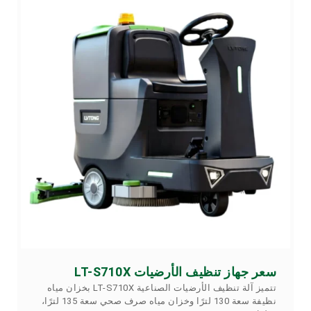
سعر جهاز تنظيف الأرضيات LT-S710X
تتميز آلة تنظيف الأرضيات الصناعية LT-S710X بخزان مياه
نظيفة سعة 130 لترًا وخزان مياه صرف صحي سعة 135 لترًا،