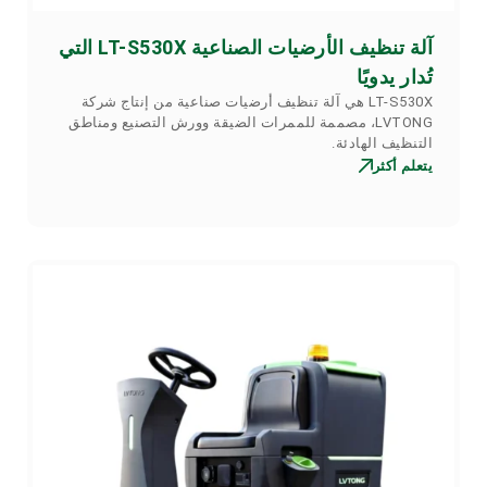
آلة تنظيف الأرضيات الصناعية LT-S530X التي
تُدار يدويًا
LT-S530X هي آلة تنظيف أرضيات صناعية من إنتاج شركة
LVTONG، مصممة للممرات الضيقة وورش التصنيع ومناطق
التنظيف الهادئة.
يتعلم أكثر