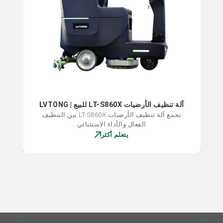
 560mm
آلة تنظيف الأرضيات LT-S860X للبيع | LVTONG
تجمع آلة تنظيف الأرضيات LT-S860X بين التنظيف
الفعال والأداء الاستثنائي
يتعلم أكثر