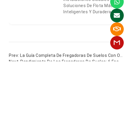
Soluciones De Flota Más
Inteligentes Y Duraderas.
La Guía Completa De Fregadoras De Suelos Con Operador A Bordo: Especificaciones, Selección Y Rentabilidad De La Inversión
Rendimiento De Las Fregadoras De Suelos: 6 Factores Clave Que Afectan A Los Resultados Reales De Limpieza.
Índice
Más Publicaciones