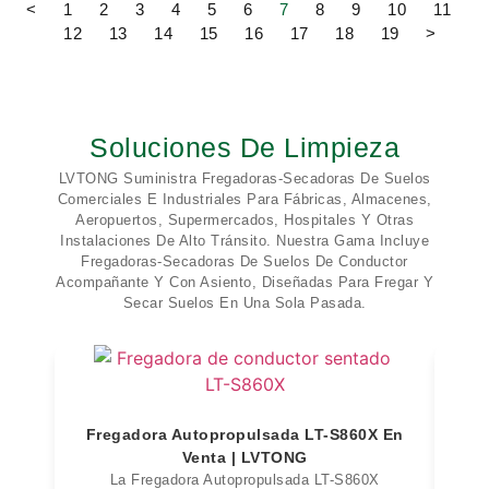
<
1
2
3
4
5
6
7
8
9
10
11
12
13
14
15
16
17
18
19
>
Soluciones De Limpieza
LVTONG Suministra Fregadoras-Secadoras De Suelos
Comerciales E Industriales Para Fábricas, Almacenes,
Aeropuertos, Supermercados, Hospitales Y Otras
Instalaciones De Alto Tránsito. Nuestra Gama Incluye
Fregadoras-Secadoras De Suelos De Conductor
Acompañante Y Con Asiento, Diseñadas Para Fregar Y
Secar Suelos En Una Sola Pasada.
Fregadora Autopropulsada LT-S860X En
F
Venta | LVTONG
La Fregadora Autopropulsada LT-S860X
L