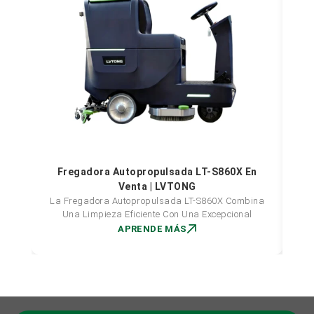
F
Fregadora Autopropulsada LT-S860X En
Venta | LVTONG
La Fregadora Autopropulsada LT-S860X Combina
Una Limpieza Eficiente Con Una Excepcional
APRENDE MÁS