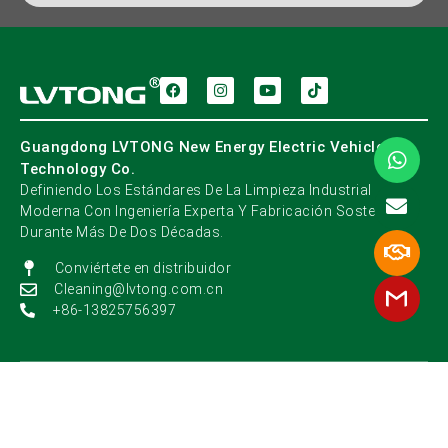
Guangdong LVTONG New Energy Electric Vehicle
Technology Co.
Definiendo Los Estándares De La Limpieza Industrial
Moderna Con Ingeniería Experta Y Fabricación Sostenible
Durante Más De Dos Décadas.
Conviértete en distribuidor
Cleaning@lvtong.com.cn
+86-13825756397
©️ 2026 Guangdong LVTONG New Energy Electric
Mapa
Vehicle Technology Co., Ltd. Todos Los Derechos
Del
Reservados
Sitio