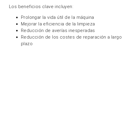
Los beneficios clave incluyen:
Prolongar la vida útil de la máquina
Mejorar la eficiencia de la limpieza
Reducción de averías inesperadas
Reducción de los costes de reparación a largo
plazo
Lista de verificación de
mantenimiento diario
Para mantener su
barredora comercial
En buen estado
de salud, siga estos pasos diarios:
Vacíe el depósito de polvo después de cada
uso.
Revisa y limpia los cepillos.
Inspeccione el nivel de la batería.