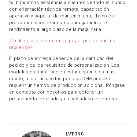
Industrial Con Más De 12
Años De Experiencia.
David Se Especializa En
Sistemas Mecánicos De
Alta Eficiencia Y Robótica
De Limpieza Integrada
Con IAoT, Y Se Dedica A
Brindar A Las
Instalaciones Globales
Soluciones De Flota Más
Inteligentes Y Duraderas.
Cómo Elegir La Mejor Batería Para Barredoras Industriales
¿Qué Es Un Equipo De Barrido De Pisos? Una Guía Completa Para Principiantes.
Índice