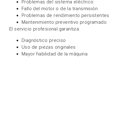
Cómo prolongar la vida
útil de su barredora de
suelos
Para maximizar la vida útil de su equipo:
Utilice la máquina correctamente
Realizar mantenimiento regular
Utilice repuestos originales.
Evite sobrecargar la máquina.
Cómo elegir la barredora
comercial adecuada para
sus necesidades
La elección de la barredora adecuada depende de
varios factores: