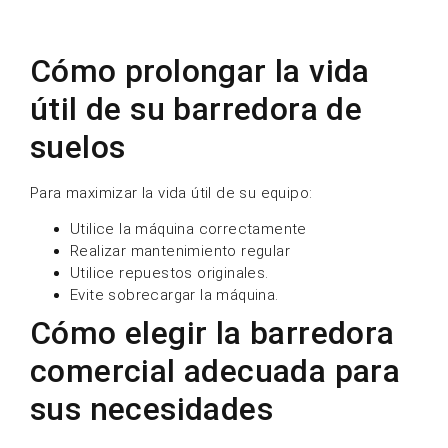
Tamaño del área:
Barredoras autopropulsadas
para grandes espacios
Tipo de suelo:
Hormigón, epoxi o asfalto
Frecuencia de uso:
Limpieza diaria versus
limpieza ocasional
Elegir el modelo adecuado puede mejorar
significativamente la eficiencia de la limpieza y
reducir los costes.
Conclusión
Las barredoras industriales son una inversión
inteligente para cualquier instalación industrial o
comercial. Sin embargo, su rendimiento depende en
gran medida de un mantenimiento adecuado,