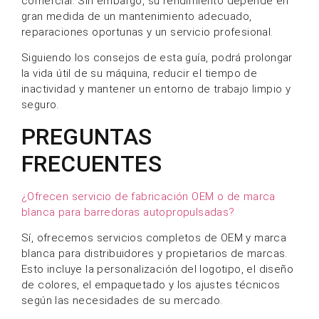
Nuestras barredoras autopropulsadas están
diseñadas para uso industrial y comercial intensivo,
incluyendo almacenes, plantas de fabricación,
centros logísticos, aeropuertos y grandes
aparcamientos. También podemos recomendarle
modelos según sus necesidades específicas.
¿Cómo elijo el modelo adecuado para mi proyecto o
instalación?
Ofrecemos recomendaciones profesionales basadas
en la superficie, el tipo de suelo, la frecuencia de
limpieza y el presupuesto. Nuestro equipo le sugerirá
la solución más rentable que se ajuste a sus
necesidades operativas.
¿Ofrecen asistencia técnica y servicio postventa para
clientes extranjeros?
Sí, brindamos asistencia a clientes de todo el mundo
con orientación técnica remota, capacitación