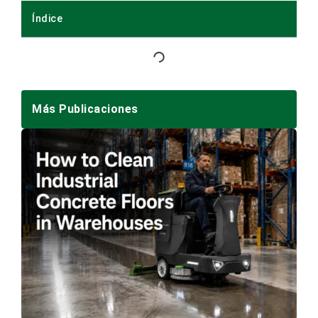
Guía Para Elegir La Fregadora-Pulidora
De Suelos Adecuada: Capacidades Y
Especificaciones.
La Guía Definitiva Para Elegir Y Utilizar
Fregadoras-Secadoras Industriales:
Especificaciones, Retorno De La
Inversión Y Mejores Prácticas.