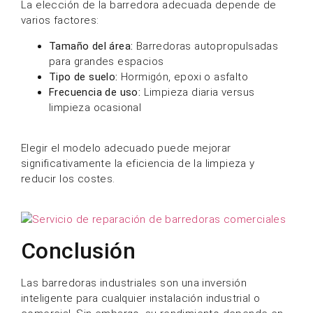
reparaciones oportunas y un servicio profesional.
Siguiendo los consejos de esta guía, podrá prolongar
la vida útil de su máquina, reducir el tiempo de
inactividad y mantener un entorno de trabajo limpio y
seguro.
PREGUNTAS
FRECUENTES
¿Ofrecen servicio de fabricación OEM o de marca
blanca para barredoras autopropulsadas?
Sí, ofrecemos servicios completos de OEM y marca
blanca para distribuidores y propietarios de marcas.
Esto incluye la personalización del logotipo, el diseño
de colores, el empaquetado y los ajustes técnicos
según las necesidades de su mercado.
¿Para qué sectores industriales son más adecuadas
sus barredoras autopropulsadas?