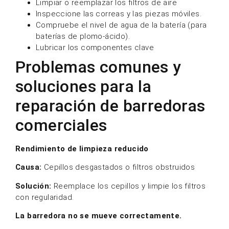
Rendimiento de limpieza reducido
Causa:
Cepillos desgastados o filtros obstruidos
Solución:
Reemplace los cepillos y limpie los filtros
con regularidad.
La barredora no se mueve correctamente.
Causa:
Problemas con la batería o fallos en el
sistema de transmisión.
Solución:
Compruebe el estado de la batería e
inspeccione los componentes de la transmisión.
Fallo del sistema de control de polvo
Causa:
Sistema de filtración dañado o bloqueado
Solución:
Limpie o reemplace los filtros e
inspeccione los sellos.
¿Cuándo elegir un