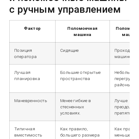
с ручным управлением
Фактор
Поломоечная
Поломоеч
машина
машин
Позиция
Сидящие
Проходит з
оператора
машиной
Лучшая
Большие открытые
Небольшие
планировка
пространства
перегружен
районы
Маневренность
Менее гибкие в
Лучше
стесненных
преодолева
условиях.
препятстви
Типичная
Как правило,
Как правил
вместимость
большего размера
меньшего