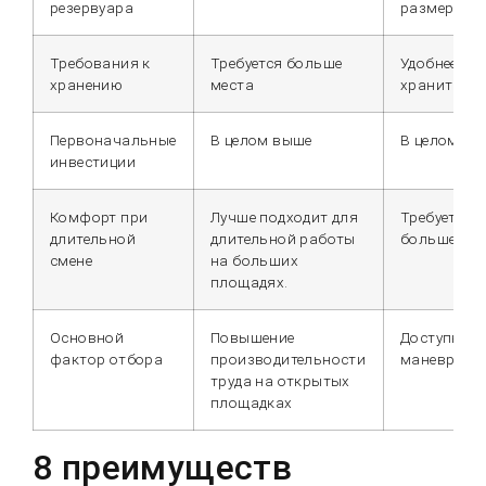
резервуара
размера
Требования к
Требуется больше
Удобнее
хранению
места
хранить
Первоначальные
В целом выше
В целом ни
инвестиции
Комфорт при
Лучше подходит для
Требуется
длительной
длительной работы
больше хо
смене
на больших
площадях.
Основной
Повышение
Доступност
фактор отбора
производительности
маневренн
труда на открытых
площадках
8 преимуществ