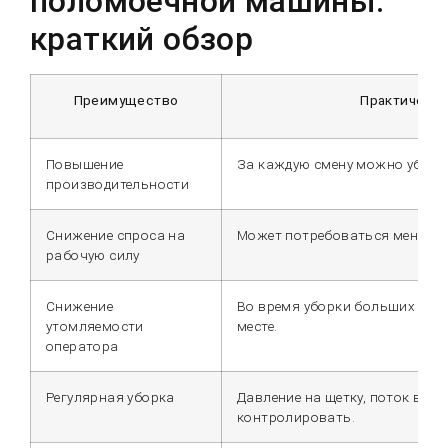
поломоечной машины:
краткий обзор
Преимущество
Практическа
Повышение
За каждую смену можно убрат
производительности
Снижение спроса на
Может потребоваться меньшее
рабочую силу
Снижение
Во время уборки больших пло
утомляемости
месте.
оператора
Регулярная уборка
Давление на щетку, поток воды
контролировать.