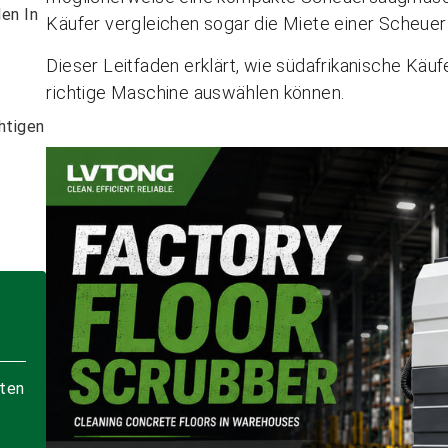
en In
Käufer vergleichen sogar die Miete einer Scheue
Dieser Leitfaden erklärt, wie südafrikanische Käu
richtige Maschine auswählen können.
htigen
lten