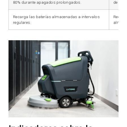
80% durante apagados prolongados.
de cap
Recarga las baterías almacenadas a intervalos
Reduce 
regulares.
almace