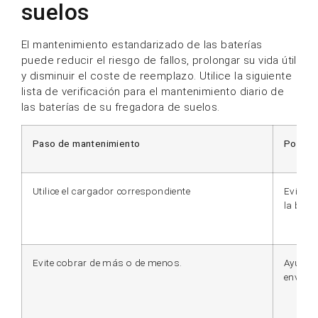
suelos
El mantenimiento estandarizado de las baterías
puede reducir el riesgo de fallos, prolongar su vida útil
y disminuir el coste de reemplazo. Utilice la siguiente
lista de verificación para el mantenimiento diario de
las baterías de su fregadora de suelos.
Paso de mantenimiento
Por qué
Utilice el cargador correspondiente
Evita d
la bater
Evite cobrar de más o de menos.
Ayuda a
envejec