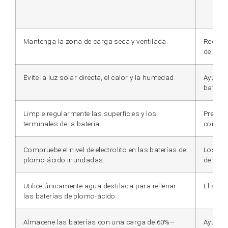
Mantenga la zona de carga seca y ventilada.
Reduce 
de la ba
Evite la luz solar directa, el calor y la humedad.
Ayuda a
batería
Limpie regularmente las superficies y los
Previen
terminales de la batería.
corrosi
Compruebe el nivel de electrolito en las baterías de
Los niv
plomo-ácido inundadas.
de la ba
Utilice únicamente agua destilada para rellenar
El agua
las baterías de plomo-ácido.
Almacene las baterías con una carga de 60%–
Ayuda a