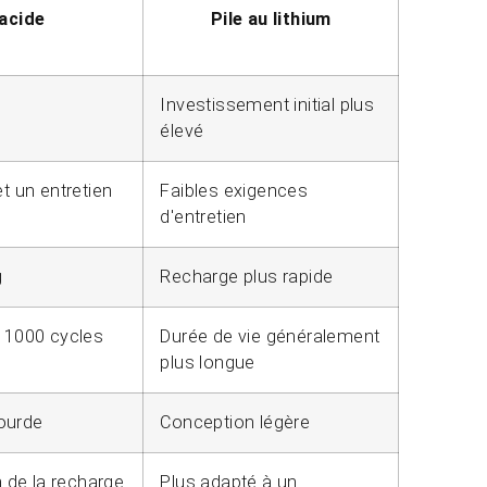
acide
Pile au lithium
Investissement initial plus
élevé
t un entretien
Faibles exigences
d'entretien
g
Recharge plus rapide
 1000 cycles
Durée de vie généralement
plus longue
lourde
Conception légère
n de la recharge
Plus adapté à un