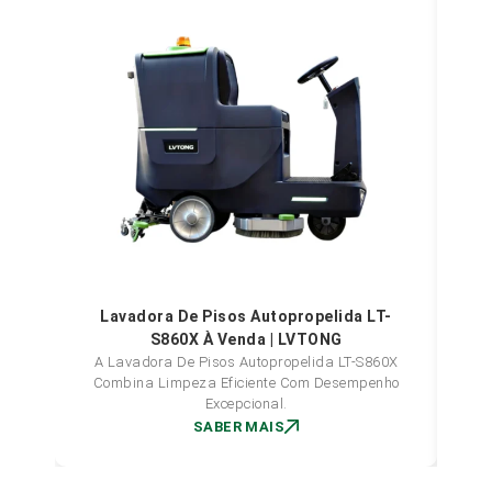
L
Lavadora De Pisos Autopropelida LT-
S860X À Venda | LVTONG
A Lavadora De Pisos Autopropelida LT-S860X
Combina Limpeza Eficiente Com Desempenho
Excepcional.
SABER MAIS