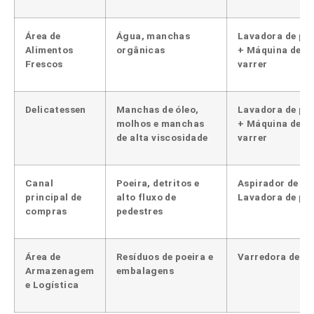
Área de
Água, manchas
Lavadora de pis
Alimentos
orgânicas
+ Máquina de
Frescos
varrer
Delicatessen
Manchas de óleo,
Lavadora de pis
molhos e manchas
+ Máquina de
de alta viscosidade
varrer
Canal
Poeira, detritos e
Aspirador de pó
principal de
alto fluxo de
Lavadora de pis
compras
pedestres
Área de
Resíduos de poeira e
Varredora de c
Armazenagem
embalagens
e Logística