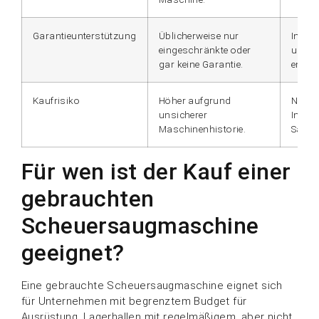
Garantieunterstützung
Üblicherweise nur
In der
eingeschränkte oder
und t
gar keine Garantie.
enthal
Kaufrisiko
Höher aufgrund
Niedr
unsicherer
Inspe
Maschinenhistorie.
Sanie
Für wen ist der Kauf einer
gebrauchten
Scheuersaugmaschine
geeignet?
Eine gebrauchte Scheuersaugmaschine eignet sich
für Unternehmen mit begrenztem Budget für
Ausrüstung, Lagerhallen mit regelmäßigem, aber nicht