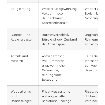
Saugleistung
Wasserrückgewinnung,
Wasser auf 
Vakuummotor,
Boden, laute
Saugschlauch,
Motorengerä
Abstreiferkontakt
Bürsten- und
Bürstenverschleiß,
Ungleichmäß
Abziehersystem
Bürstendruck, Zustand
Reinigung, Str
der Abziehlippe
schlechter K
Antrieb und
Antriebsmotor,
Laute Geräus
Motoren
Vakuummotor,
Vibrationen,
ungewöhnliche
schwache
Geräusche,
Bewegungen
reibungslose
Bewegung
Wassertanks
Frischwassertank,
Risse, versto
und
Auffangbehälter,
Schlauch, los
Rohrleitungen
Schläuche, Leckage
Verbindunge