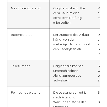
Maschinenzustand
Originalzustand. Vor
Vor d
dem Kauf ist eine
profes
detaillierte Prüfung
repari
erforderlich.
Batteriestatus
Der Zustand des Akkus
Die Ba
hängt von der
und g
vorherigen Nutzung und
ausge
den Ladezyklen ab.
Leist
ist.
Teilezustand
Originalteile können
Bei d
unterschiedliche
werde
Abnutzungsgrade
versch
aufweisen.
ausge
Reinigungsleistung
Die Leistung variiert je
Stabil
nach Alter und
näher
Wartungshistorie der
Gerät
Maschine.