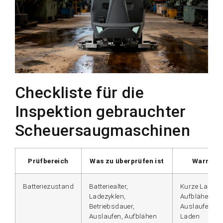
Checkliste für die
Inspektion gebrauchter
Scheuersaugmaschinen
Prüfbereich
Was zu überprüfen ist
Warnzei
Batteriezustand
Batteriealter,
Kurze Laufzei
Ladezyklen,
Aufblähen,
Betriebsdauer,
Auslaufen, in
Auslaufen, Aufblähen
Laden