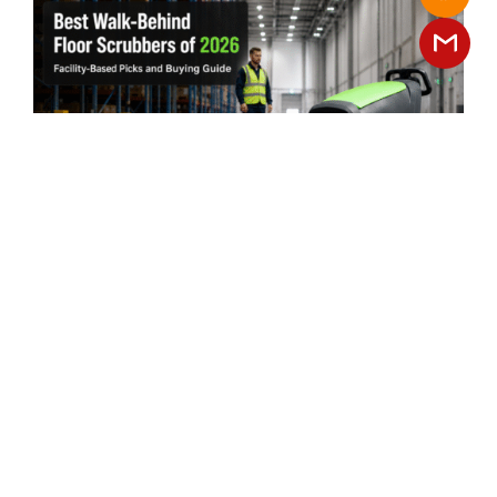
Die Besten Scheuersaugmaschinen
2026: Empfehlungen Für
Industriebetriebe Und Kaufberatung