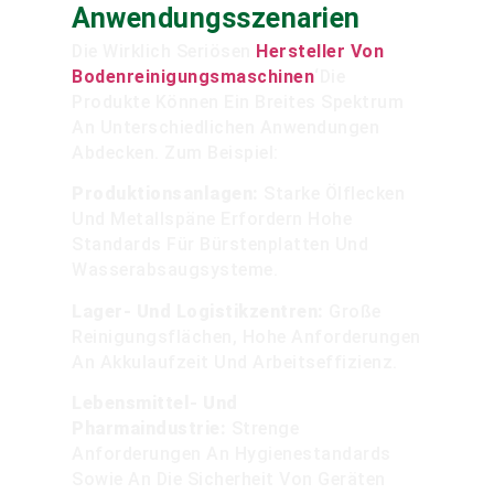
Anwendungsszenarien
Die Wirklich Seriösen
Hersteller Von
Bodenreinigungsmaschinen
‘Die
Produkte Können Ein Breites Spektrum
An Unterschiedlichen Anwendungen
Abdecken. Zum Beispiel:
Produktionsanlagen:
Starke Ölflecken
Und Metallspäne Erfordern Hohe
Standards Für Bürstenplatten Und
Wasserabsaugsysteme.
Lager- Und Logistikzentren:
Große
Reinigungsflächen, Hohe Anforderungen
An Akkulaufzeit Und Arbeitseffizienz.
Lebensmittel- Und
Pharmaindustrie:
Strenge
Anforderungen An Hygienestandards
Sowie An Die Sicherheit Von Geräten