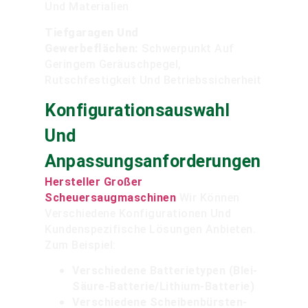
Und Materialien
Tiefgaragen Und
Gewerbeflächen:
Schwerpunkt Auf
Geringem Geräuschpegel,
Rutschfestigkeit Und Betriebssicherheit
Konfigurationsauswahl
Und
Anpassungsanforderungen
Hersteller Großer
Scheuersaugmaschinen
Wir Können
Verschiedene Konfigurationen Und
Kundenspezifische Lösungen Anbieten.
Zum Beispiel:
Verschiedene Batterietypen (Blei-
Säure-Batterie/Lithium-Batterie)
Verschiedene Scheibenbürsten-