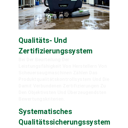
Qualitäts- Und
Zertifizierungssystem
Bei Der Beurteilung Der
Leistungsfähigkeit Von Herstellern Von
Scheuersaugmaschinen Zählen Das
Produktqualitätskontrollsystem Und Die
Damit Verbundenen Zertifizierungen Zu
Den Objektivsten Und Überzeugendsten
Bewertungskriterien.
Systematisches
Qualitätssicherungssystem