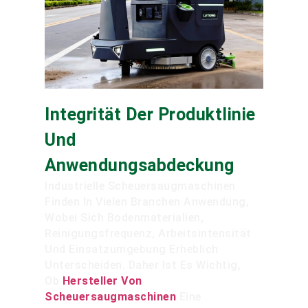
Integrität Der Produktlinie
Und
Anwendungsabdeckung
Industrielle Scheuersaugmaschinen
Finden In Vielen Branchen Anwendung,
Wobei Sich Bodenmaterialien,
Reinigungsfrequenz, Arbeitsintensität
Und Einsatzumgebung Erheblich
Unterscheiden. Daher Ist Es Wichtig,
Ob
Hersteller Von
Scheuersaugmaschinen
Eine