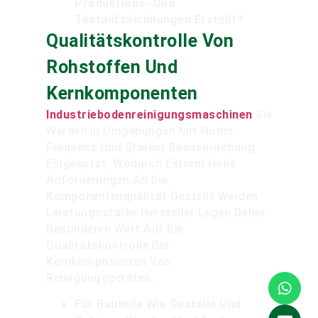
Produktions- Und
Testaufzeichnungen Erstellt?
Qualitätskontrolle Von
Rohstoffen Und
Kernkomponenten
Industriebodenreinigungsmaschinen
Sie
Werden In Umgebungen Mit Hoher
Frequenz Und Starker Beanspruchung
Eingesetzt, Wodurch Extrem Hohe
Anforderungen An Die
Komponentenqualität Gestellt Werden.
Leistungsstarke Hersteller Legen Daher
Besonderen Wert Auf Die
Qualitätskontrolle Der
Kernkomponenten Von
Reinigungsgeräten.
Für Bauteile Wie Gestelle Und