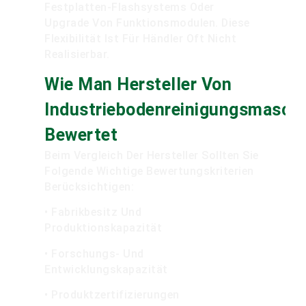
Festplatten-Flashsystems Oder
Upgrade Von Funktionsmodulen. Diese
Flexibilität Ist Für Händler Oft Nicht
Realisierbar.
Wie Man Hersteller Von
Industriebodenreinigungsmasch
Bewertet
Beim Vergleich Der Hersteller Sollten Sie
Folgende Wichtige Bewertungskriterien
Berücksichtigen:
• Fabrikbesitz Und
Produktionskapazität
• Forschungs- Und
Entwicklungskapazität
• Produktzertifizierungen