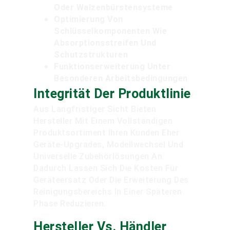
Oder Walzenbürstensysteme
Optimierung Von
Schlüsselkomponenten Wie
Absorptionsstreifen Und
Schutzstrukturen
Funktionserweiterung Unter
Besonderen Arbeitsbedingungen
Integrität Der Produktlinie
Aus Langfristiger Sicht Bieten
Hersteller Mit Einem Vollständigen
Produktsortiment Ihren Kunden Eher
Geräte-Upgrades, Modellwechsel Und
Universelle Zubehörlösungen An.
Dadurch Lassen Sich Die Kosten Für
Geräteersatz Oder Die Erweiterung Des
Reinigungsbereichs In Einer Späteren
Phase Reduzieren.
Hersteller Vs. Händler