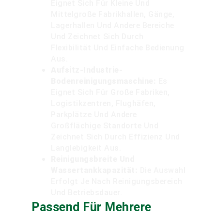
Eignet Sich Für Kleine Und
Mittelgroße Fabrikhallen, Gänge,
Lagerhallen Und Andere Bereiche
Und Zeichnet Sich Durch
Flexibilität Und Einfache Bedienung
Aus.
Aufsitz-Industrie-
Bodenreinigungsmaschine:
Es
Eignet Sich Für Große Fabriken,
Logistikzentren, Flughäfen,
Parkplätze Und Andere
Großflächige Standorte Und
Zeichnet Sich Durch Effizienz Und
Langlebigkeit Aus.
Reinigungsbreite Und
Wassertankkapazität:
Die Auswahl
Erfolgt Je Nach Reinigungsbereich
Und Betriebsdauer.
Passend Für Mehrere