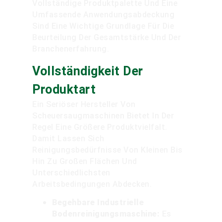
Vollständige Produktpalette Und Eine
Umfassende Anwendungsabdeckung
Sind Eine Wichtige Grundlage Für Die
Beurteilung Der Gesamtstärke Und Der
Branchenerfahrung.
Vollständigkeit Der
Produktart
Ein Seriöser Hersteller Von
Scheuersaugmaschinen Bietet In Der
Regel Eine Größere Produktvielfalt.
Damit Lassen Sich
Reinigungsbedürfnisse Von Kleinen Bis
Hin Zu Großen Flächen Und
Unterschiedlichsten
Arbeitsbedingungen Abdecken.
Begehbare Industrielle
Bodenreinigungsmaschine:
Es