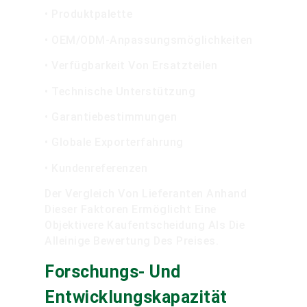
• Produktpalette
• OEM/ODM-Anpassungsmöglichkeiten
• Verfügbarkeit Von Ersatzteilen
• Technische Unterstützung
• Garantiebestimmungen
• Globale Exporterfahrung
• Kundenreferenzen
Der Vergleich Von Lieferanten Anhand
Dieser Faktoren Ermöglicht Eine
Objektivere Kaufentscheidung Als Die
Alleinige Bewertung Des Preises.
Forschungs- Und
Entwicklungskapazität