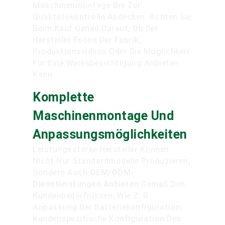
Maschinenmontage Bis Zur
Qualitätskontrolle Abdecken. Achten Sie
Beim Kauf Genau Darauf, Ob Der
Hersteller Fotos Der Fabrik,
Produktionsvideos Oder Die Möglichkeit
Für Eine Werksbesichtigung Anbieten
Kann.
Komplette
Maschinenmontage Und
Anpassungsmöglichkeiten
Leistungsstarke Hersteller Können
Nicht Nur Standardmodelle Produzieren,
Sondern Auch
OEM/ODM-
Dienstleistungen Anbieten
Gemäß Den
Kundenbedürfnissen, Wie Z. B.
Anpassung Der Batteriekonfiguration,
Kundenspezifische Konfiguration Des