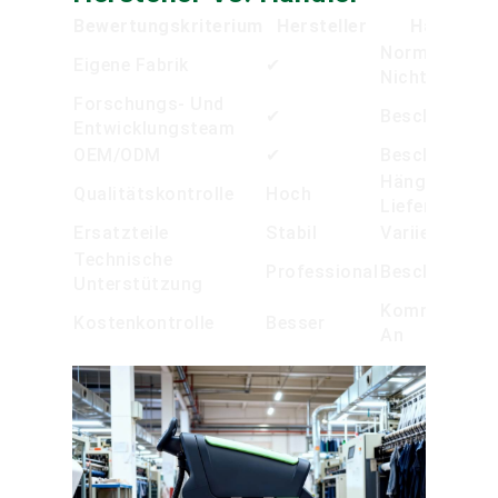
Bewertungskriterium
Hersteller
Händler
Normalerwei
Eigene Fabrik
✔
Nicht
Forschungs- Und
✔
Beschränkt
Entwicklungsteam
OEM/ODM
✔
Beschränkt
Hängt Vom
Qualitätskontrolle
Hoch
Lieferanten 
Ersatzteile
Stabil
Variiert
Technische
Professional
Beschränkt
Unterstützung
Kommt Darau
Kostenkontrolle
Besser
An