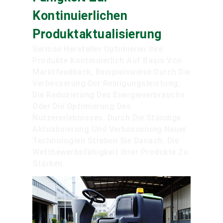
Kontinuierlichen
Produktaktualisierung
Seriöse Hersteller Optimieren Ihre
Produkte Kontinuierlich Auf Basis Von
Marktfeedback, Beispielsweise Durch Die
Verbesserung Der Reinigungsleistung,
Die Reduzierung Des Energieverbrauchs
Oder Die Optimierung Des
Nutzererlebnisses. Durch Die Ständige
Aktualisierung Und Verbesserung Neuer
Technologien Streben Sie Danach, Die
Wettbewerbsfähigkeit Ihrer Produkte Zu
Stärken.