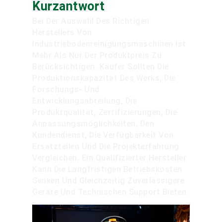
Kurzantwort
Bei Der Auswahl Des Richtigen
Herstellers Von
Industriebodenreinigungsmaschinen Ist
Mehr Als Nur Der Produktpreis Zu
Berücksichtigen. Käufer Sollten Die
Produktionskapazität Des Werks, Die
Forschungs- Und
Entwicklungsabteilung, Die
Produktqualität, Zertifizierungen, Die
Anpassungsmöglichkeiten, Den
Kundendienst, Die Verfügbarkeit Von
Ersatzteilen Und Die Projekterfahrung
Vergleichen. Ein Qualifizierter Hersteller
Kann Die Langfristigen Betriebskosten
Senken Und Gleichzeitig Zuverlässigere
Geräte Und Technischen Support Bieten.