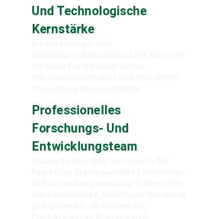
Und Technologische
Kernstärke
Die Forschungs- Und
Entwicklungskapazität Ist Ein Wichtiger
Indikator Für Die Langfristige
Wettbewerbsfähigkeit Von Herstellern
Von Scheuersaugmaschinen.
Professionelles
Forschungs- Und
Entwicklungsteam
Etablierte Hersteller Verfügen In Der
Regel Über Professionelles Forschungs-
Und Entwicklungspersonal In Bereichen
Wie Konstruktion, Elektrische Steuerung
Und Software. Sie Können Die
Produktleistung Kontinuierlich