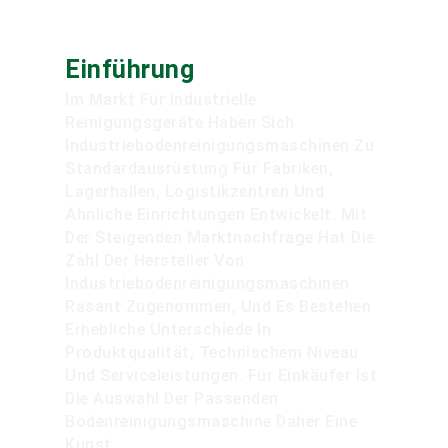
Einführung
Im Markt Für Industrielle
Reinigungsgeräte Haben Sich
Industriebodenreinigungsmaschinen Zu
Standardausrüstung Für Fabriken,
Lagerhallen, Logistikzentren Und
Ähnliche Einrichtungen Entwickelt. Mit
Der Steigenden Marktnachfrage Hat Die
Zahl Der Hersteller Von
Industriebodenreinigungsmaschinen
Rasant Zugenommen, Und Es Bestehen
Erhebliche Unterschiede In
Produktqualität, Technischem Niveau
Und Serviceleistungen. Für Einkäufer Ist
Die Auswahl Der Passenden
Bodenreinigungsmaschine Daher Eine
Kunst.