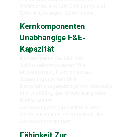
Optimieren, Anstatt Sich Lange Auf
Externe Lösungen Zu Verlassen.
Kernkomponenten
Unabhängige F&E-
Kapazität
Konzentrieren Sie Sich Auf
Schlüsselkomponenten Wie
Motorsystem, Elektronisches
Steuerungssystem Und
Batteriemanagementsystem. Hersteller
Mit Unabhängiger Entwicklung Oder
Umfassenden
Anpassungsmöglichkeiten Bieten
Vorteile Hinsichtlich Stabilität Und
Anpassungsfähigkeit.
Fähigkeit Zur