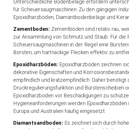
Unterschiedliche Bodenbeläge erfordern untersc
für Scheuersaugmaschinen. Zu den gängigen Ind
Epoxidharzböden, Diamantbodenbeläge und Keram
Zementboden:
Zementböden sind relativ rau, we
zur Ansammlung von Schmutz und Staub. Für die
Scheuersaugmaschinen in der Regel eine Bürsten
Borsten, um hartnäckige Flecken effektiv zu entfe
Epoxidharzböden:
Epoxidharzböden zeichnen sich
dekorative Eigenschaften und Korrosionsbeständigke
empfindlich und kratzempfindlich. Daher benötig
Druckregulierungsfunktion und Bürstenscheiben 
Epoxidharzboden vor Beschädigungen zu schützen
Hygieneanforderungen werden Epoxidharzböden in
Europa und Australien häufig eingesetzt.
Diamantsandboden:
Es zeichnet sich durch hohe 