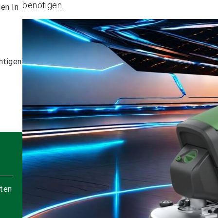
benötigen.
en In
htigen
lten