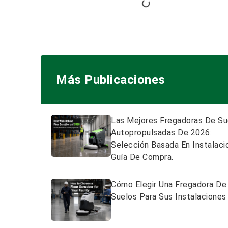
Más Publicaciones
Las Mejores Fregadoras De Su
Autopropulsadas De 2026:
Selección Basada En Instalaci
Guía De Compra.
Cómo Elegir Una Fregadora De
Suelos Para Sus Instalaciones