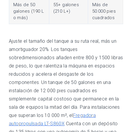
Más de 50
55+ galones
Más de
galones (190 L
(210 L+)
50.000 pies
o más)
cuadrados
Ajuste el tamaño del tanque a su ruta real, más un
amortiguador 20%. Los tanques
sobredimensionados añaden entre 800 y 1500 libras
de peso, lo que ralentiza la máquina en espacios
reducidos y acelera el desgaste de los
componentes. Un tanque de 50 galones en una
instalación de 12 000 pies cuadrados es
simplemente capital costoso que permanece en la
sala de equipos la mitad del día. Para instalaciones
que superan los 10 000 m², el
Fregadora
autopropulsada LT-S860X
Cuenta con un depósito
de 135 litros con una autonomía de 5 horas y una