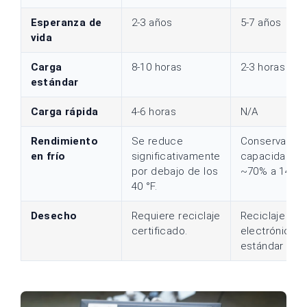
Esperanza de
2-3 años
5-7 años
vida
Carga
8-10 horas
2-3 horas
estándar
Carga rápida
4-6 horas
N/A
Rendimiento
Se reduce
Conserva una
en frío
significativamente
capacidad d
por debajo de los
~70% a 14°F
40 °F.
Desecho
Requiere reciclaje
Reciclaje
certificado.
electrónico
estándar