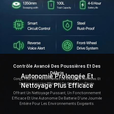
Contrôle Avancé Des Poussières Et Des
Débris
Autonomie Prolongée Et
Conçu Pour Des Performances De Balayage Robustes Et
Stables Avec Une Efficacité De Couverture Élevée.
Nettoyage Plus Efficace
Offrant Un Nettoyage Puissant, Un Fonctionnement
Efficace Et Une Autonomie De Batterie D'une Journée
Entière Pour Les Environnements Exigeants.