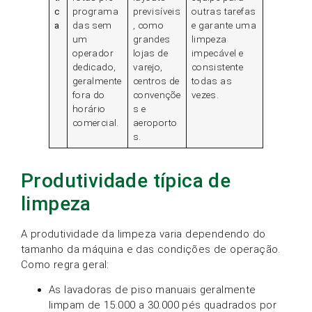
c
programa
previsíveis
outras tarefas
a
das sem
, como
e garante uma
um
grandes
limpeza
operador
lojas de
impecável e
dedicado,
varejo,
consistente
geralmente
centros de
todas as
fora do
convençõe
vezes.
horário
s e
comercial.
aeroporto
s.
Produtividade típica de
limpeza
A produtividade da limpeza varia dependendo do
tamanho da máquina e das condições de operação.
Como regra geral:
As lavadoras de piso manuais geralmente
limpam de 15.000 a 30.000 pés quadrados por