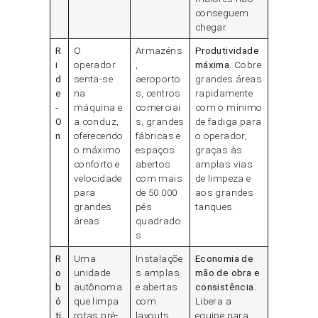
conseguem
chegar.
R
O
Armazéns
Produtividade
i
operador
,
máxima.
Cobre
d
senta-se
aeroporto
grandes áreas
e
na
s, centros
rapidamente
-
máquina e
comerciai
com o mínimo
O
a conduz,
s, grandes
de fadiga para
n
oferecendo
fábricas e
o operador,
o máximo
espaços
graças às
conforto e
abertos
amplas vias
velocidade
com mais
de limpeza e
para
de 50.000
aos grandes
grandes
pés
tanques.
áreas.
quadrado
s.
R
Uma
Instalaçõe
Economia de
o
unidade
s amplas
mão de obra e
b
autônoma
e abertas
consistência.
ó
que limpa
com
Libera a
ti
rotas pré-
layouts
equipe para