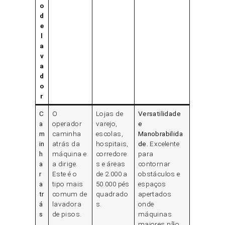
o
d
e
l
a
v
a
d
o
r
C
O
Lojas de
Versatilidade
a
operador
varejo,
e
m
caminha
escolas,
Manobrabilida
in
atrás da
hospitais,
de.
Excelente
h
máquina e
corredore
para
a
a dirige.
s e áreas
contornar
r
Este é o
de 2.000 a
obstáculos e
a
tipo mais
50.000 pés
espaços
tr
comum de
quadrado
apertados
á
lavadora
s.
onde
s
de pisos.
máquinas
maiores não