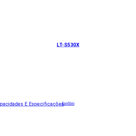
LT-S530X
Jardim
apacidades E Especificações