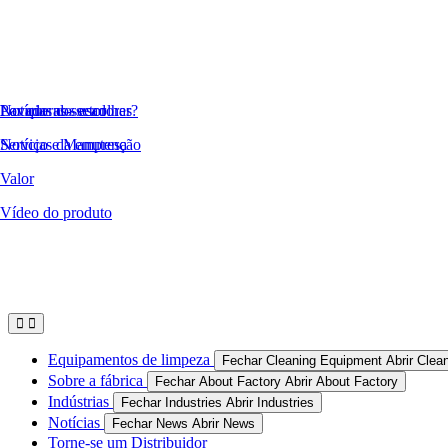
Ir
para
o
conteúdo
Lavadoras-secadoras
Por que nos escolher?
Notícias do setor
Serviço e Manutenção
Notícias da empresa
Valor
Vídeo do produto
Equipamentos de limpeza
Fechar Cleaning Equipment
Abrir Clea
Sobre a fábrica
Fechar About Factory
Abrir About Factory
Indústrias
Fechar Industries
Abrir Industries
Notícias
Fechar News
Abrir News
Torne-se um Distribuidor