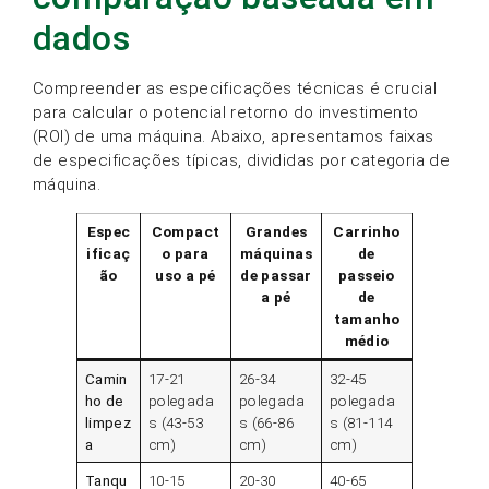
dados
Compreender as especificações técnicas é crucial
para calcular o potencial retorno do investimento
(ROI) de uma máquina. Abaixo, apresentamos faixas
de especificações típicas, divididas por categoria de
máquina.
Espec
Compact
Grandes
Carrinho
ificaç
o para
máquinas
de
ão
uso a pé
de passar
passeio
a pé
de
tamanho
médio
Camin
17-21
26-34
32-45
ho de
polegada
polegada
polegada
limpez
s (43-53
s (66-86
s (81-114
a
cm)
cm)
cm)
Tanqu
10-15
20-30
40-65