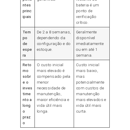
ntes
bateria é um
princ
ponto de
ipais
verificação
crítico.
Tem
De 2 a 8 semanas,
Geralmente
po
dependendo da
disponível
de
configuração e do
imediatamente
espe
estoque.
ou em até 1
ra
semana.
Reto
O custo inicial
Custo inicial
rno
mais elevado é
mais baixo,
sobr
compensado pela
mas
e o
menor
potencialmente
inves
necessidade de
com custos de
time
manutenção,
manutenção
nto a
maior eficiência e
mais elevados e
long
vida útil mais
vida útil mais
o
longa.
curta.
praz
o