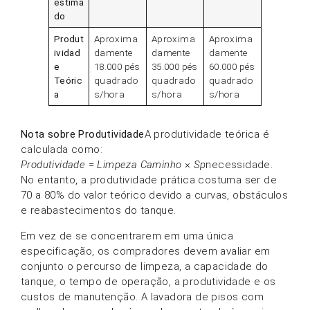
estima
do
Produt
Aproxima
Aproxima
Aproxima
ividad
damente
damente
damente
e
18.000 pés
35.000 pés
60.000 pés
Teóric
quadrado
quadrado
quadrado
a
s/hora
s/hora
s/hora
Nota sobre Produtividade
A produtividade teórica é
calculada como:
Produtividade
=
Limpeza
Caminho
×
Sp
necessidade.
No entanto, a produtividade prática costuma ser de
70 a 80% do valor teórico devido a curvas, obstáculos
e reabastecimentos do tanque.
Em vez de se concentrarem em uma única
especificação, os compradores devem avaliar em
conjunto o percurso de limpeza, a capacidade do
tanque, o tempo de operação, a produtividade e os
custos de manutenção. A lavadora de pisos com