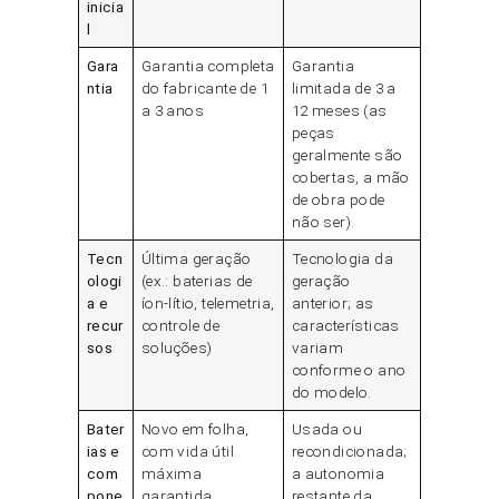
inicia
l
Gara
Garantia completa
Garantia
ntia
do fabricante de 1
limitada de 3 a
a 3 anos
12 meses (as
peças
geralmente são
cobertas, a mão
de obra pode
não ser).
Tecn
Última geração
Tecnologia da
ologi
(ex.: baterias de
geração
a e
íon-lítio, telemetria,
anterior; as
recur
controle de
características
sos
soluções)
variam
conforme o ano
do modelo.
Bater
Novo em folha,
Usada ou
ias e
com vida útil
recondicionada;
com
máxima
a autonomia
pone
garantida.
restante da