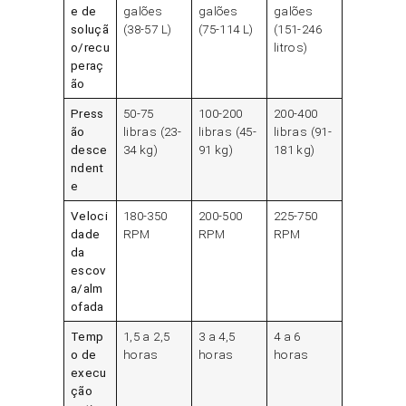
e de
galões
galões
galões
soluçã
(38-57 L)
(75-114 L)
(151-246
o/recu
litros)
peraç
ão
Press
50-75
100-200
200-400
ão
libras (23-
libras (45-
libras (91-
desce
34 kg)
91 kg)
181 kg)
ndent
e
Veloci
180-350
200-500
225-750
dade
RPM
RPM
RPM
da
escov
a/alm
ofada
Temp
1,5 a 2,5
3 a 4,5
4 a 6
o de
horas
horas
horas
execu
ção