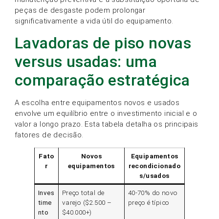
peças de desgaste podem prolongar
significativamente a vida útil do equipamento.
Lavadoras de piso novas
versus usadas: uma
comparação estratégica
A escolha entre equipamentos novos e usados
envolve um equilíbrio entre o investimento inicial e o
valor a longo prazo. Esta tabela detalha os principais
fatores de decisão.
Fato
Novos
Equipamentos
r
equipamentos
recondicionado
s/usados
Inves
Preço total de
40-70% do novo
time
varejo ($2.500 –
preço é típico
nto
$40.000+)