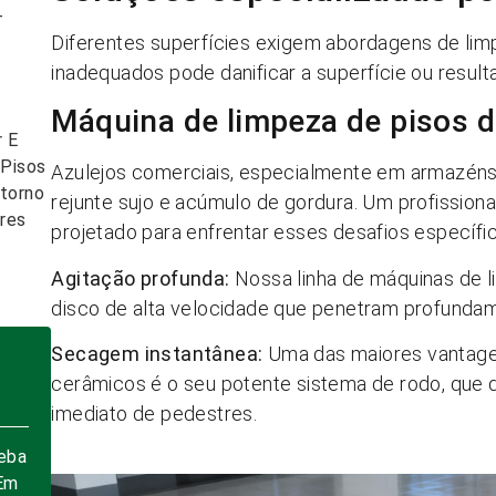
-
Diferentes superfícies exigem abordagens de lim
s
inadequados pode danificar a superfície ou result
Máquina de limpeza de pisos de
r E
 Pisos
Azulejos comerciais, especialmente em armazén
etorno
rejunte sujo e acúmulo de gordura. Um profission
res
projetado para enfrentar esses desafios específi
Agitação profunda:
Nossa linha de máquinas de l
disco de alta velocidade que penetram profundame
Secagem instantânea:
Uma das maiores vantage
cerâmicos é o seu potente sistema de rodo, que d
imediato de pedestres.
eba
Em