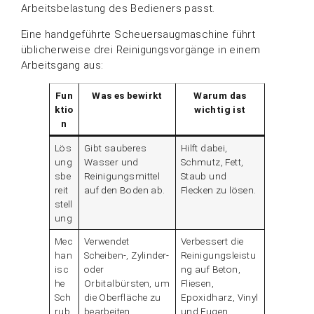
Arbeitsbelastung des Bedieners passt.
Eine handgeführte Scheuersaugmaschine führt
üblicherweise drei Reinigungsvorgänge in einem
Arbeitsgang aus:
Fun
Was es bewirkt
Warum das
ktio
wichtig ist
n
Lös
Gibt sauberes
Hilft dabei,
ung
Wasser und
Schmutz, Fett,
sbe
Reinigungsmittel
Staub und
reit
auf den Boden ab.
Flecken zu lösen.
stell
ung
Mec
Verwendet
Verbessert die
han
Scheiben-, Zylinder-
Reinigungsleistu
isc
oder
ng auf Beton,
he
Orbitalbürsten, um
Fliesen,
Sch
die Oberfläche zu
Epoxidharz, Vinyl
rub
bearbeiten.
und Fugen