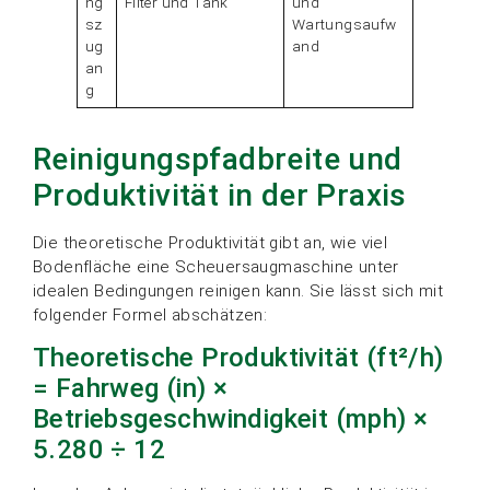
ng
Filter und Tank
und
sz
Wartungsaufw
ug
and
an
g
Reinigungspfadbreite und
Produktivität in der Praxis
Die theoretische Produktivität gibt an, wie viel
Bodenfläche eine Scheuersaugmaschine unter
idealen Bedingungen reinigen kann. Sie lässt sich mit
folgender Formel abschätzen:
Theoretische Produktivität (ft²/h)
= Fahrweg (in) ×
Betriebsgeschwindigkeit (mph) ×
5.280 ÷ 12