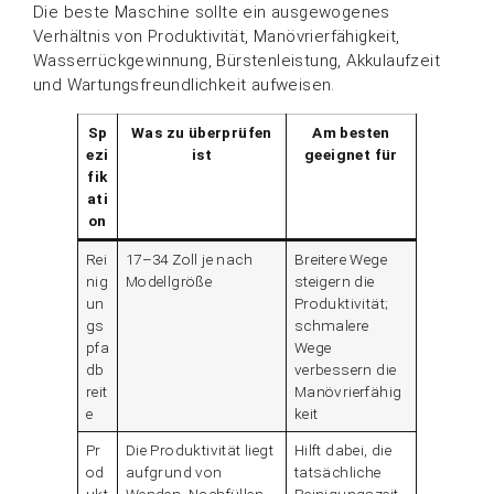
Die beste Maschine sollte ein ausgewogenes
Verhältnis von Produktivität, Manövrierfähigkeit,
Wasserrückgewinnung, Bürstenleistung, Akkulaufzeit
und Wartungsfreundlichkeit aufweisen.
Sp
Was zu überprüfen
Am besten
ezi
ist
geeignet für
fik
ati
on
Rei
17–34 Zoll je nach
Breitere Wege
nig
Modellgröße
steigern die
un
Produktivität;
gs
schmalere
pfa
Wege
db
verbessern die
reit
Manövrierfähig
e
keit
Pr
Die Produktivität liegt
Hilft dabei, die
od
aufgrund von
tatsächliche
ukt
Wenden, Nachfüllen
Reinigungszeit