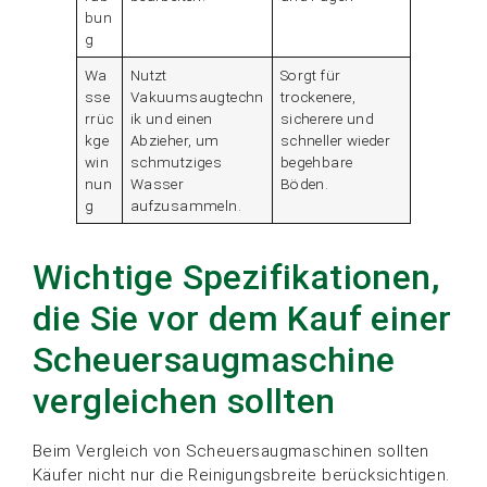
bun
g
Wa
Nutzt
Sorgt für
sse
Vakuumsaugtechn
trockenere,
rrüc
ik und einen
sicherere und
kge
Abzieher, um
schneller wieder
win
schmutziges
begehbare
nun
Wasser
Böden.
g
aufzusammeln.
Wichtige Spezifikationen,
die Sie vor dem Kauf einer
Scheuersaugmaschine
vergleichen sollten
Beim Vergleich von Scheuersaugmaschinen sollten
Käufer nicht nur die Reinigungsbreite berücksichtigen.