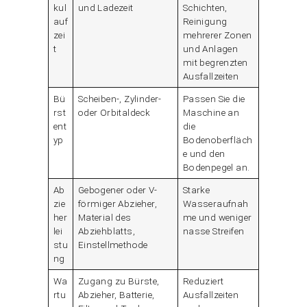
kul
und Ladezeit
Schichten,
auf
Reinigung
zei
mehrerer Zonen
t
und Anlagen
mit begrenzten
Ausfallzeiten
Bü
Scheiben-, Zylinder-
Passen Sie die
rst
oder Orbitaldeck
Maschine an
ent
die
yp
Bodenoberfläch
e und den
Bodenpegel an.
Ab
Gebogener oder V-
Starke
zie
förmiger Abzieher,
Wasseraufnah
her
Material des
me und weniger
lei
Abziehblatts,
nasse Streifen
stu
Einstellmethode
ng
Wa
Zugang zu Bürste,
Reduziert
rtu
Abzieher, Batterie,
Ausfallzeiten