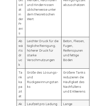
ivit
und Hindernissen
abzuschätzen.
ät
üblicherweise unter
in
dem theoretischen
der
Wert.
Pr
axi
s
Ab
Leichter Druck für die
Beton, Fliesen,
wä
tägliche Reinigung;
Fugen,
rts
höherer Druck für
Reifenspuren
dr
starke
und fettige
uc
Verschmutzungen
Böden
k
Ta
Größe des Lösungs-
Größere Tanks
nk
und
reduzieren die
ka
Rückgewinnungstan
Häufigkeit des
pa
ks
Nachfüllens
zit
und Entleerens.
ät
Ak
Laufzeit pro Ladung
Lange