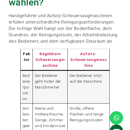
wählen?
Handgeführte und Aufsitz-Scheuersaugmaschinen
erfüllen unterschiedliche Reinigungsanforderungen.
Die richtige Wahl hängt von der Bodenfläche, dem
Grundriss, der Reinigungsroute, der Arbeitsbelastung
des Bedieners und dem verfügbaren Stauraum ab.
Fak
Begehbare
Aufsitz-
tor
Scheuersaugm
Scheuersaugmasc
aschine
hine
Bed
Der Bediener
Der Bediener sitzt
iene
geht hinter der
auf der Maschine.
rpo
Maschine her
siti
on
Am
Kleine und
Große, offene
bes
mittlere Räume,
Flächen und lange
ten
Gänge, Zimmer
Reinigungsrouten
geei
und Hindernisse