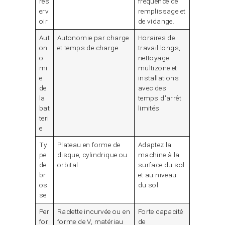
rés
fréquence de
erv
remplissage et
oir
de vidange.
Aut
Autonomie par charge
Horaires de
on
et temps de charge
travail longs,
o
nettoyage
mi
multizone et
e
installations
de
avec des
la
temps d'arrêt
bat
limités
teri
e
Ty
Plateau en forme de
Adaptez la
pe
disque, cylindrique ou
machine à la
de
orbital
surface du sol
br
et au niveau
os
du sol.
se
Per
Raclette incurvée ou en
Forte capacité
for
forme de V, matériau
de