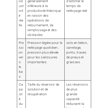
od
généralement
d'estimer le
uct
inférieure à la
temps de
ivit
productivité théorique
nettoyage réel
é
en raison des
rée
opérations de
lle
retournement, de
remplissage et des
obstacles.
Pre
Pression légère pour le
sols en béton,
ssi
nettoyage quotidien ;
carrelage,
on
pression plus élevée
joints, traces
ver
pour les salissures
de pneus et
s
importantes.
graisses
le
ba
s
Ca
Taille du réservoir de
Les réservoirs
pa
solution et de
de plus
cit
récupération
grande
é
capacité
du
réduisent la