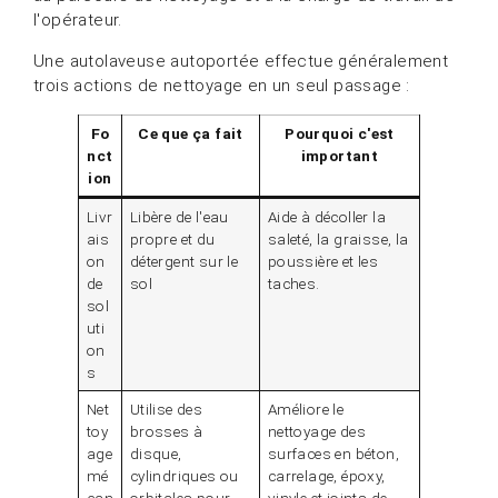
l'opérateur.
Une autolaveuse autoportée effectue généralement
trois actions de nettoyage en un seul passage :
Fo
Ce que ça fait
Pourquoi c'est
nct
important
ion
Livr
Libère de l'eau
Aide à décoller la
ais
propre et du
saleté, la graisse, la
on
détergent sur le
poussière et les
de
sol
taches.
sol
uti
on
s
Net
Utilise des
Améliore le
toy
brosses à
nettoyage des
age
disque,
surfaces en béton,
mé
cylindriques ou
carrelage, époxy,
can
orbitales pour
vinyle et joints de