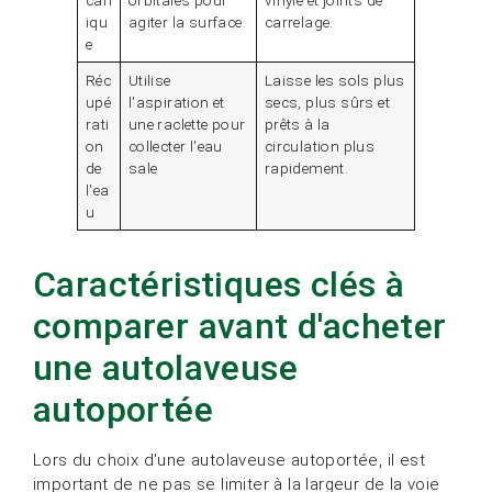
iqu
agiter la surface.
carrelage.
e
Réc
Utilise
Laisse les sols plus
upé
l'aspiration et
secs, plus sûrs et
rati
une raclette pour
prêts à la
on
collecter l'eau
circulation plus
de
sale
rapidement.
l'ea
u
Caractéristiques clés à
comparer avant d'acheter
une autolaveuse
autoportée
Lors du choix d'une autolaveuse autoportée, il est
important de ne pas se limiter à la largeur de la voie