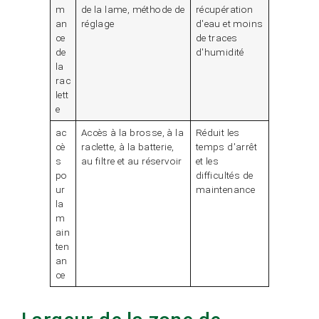
m
de la lame, méthode de
récupération
an
réglage
d'eau et moins
ce
de traces
de
d'humidité
la
rac
lett
e
ac
Accès à la brosse, à la
Réduit les
cè
raclette, à la batterie,
temps d'arrêt
s
au filtre et au réservoir
et les
po
difficultés de
ur
maintenance
la
m
ain
ten
an
ce