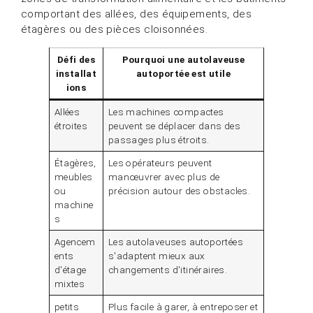
comportant des allées, des équipements, des
étagères ou des pièces cloisonnées.
Défi des
Pourquoi une autolaveuse
installat
autoportée est utile
ions
Allées
Les machines compactes
étroites
peuvent se déplacer dans des
passages plus étroits.
Étagères,
Les opérateurs peuvent
meubles
manœuvrer avec plus de
ou
précision autour des obstacles.
machine
s
Agencem
Les autolaveuses autoportées
ents
s'adaptent mieux aux
d'étage
changements d'itinéraires.
mixtes
petits
Plus facile à garer, à entreposer et