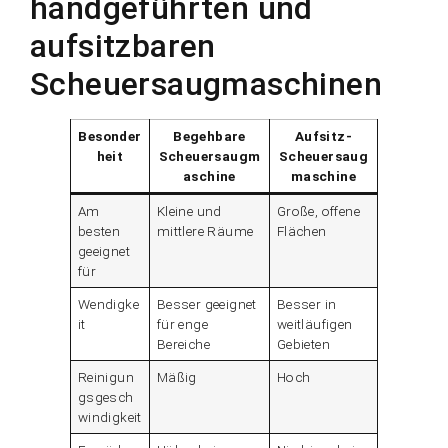
handgeführten und
aufsitzbaren
Scheuersaugmaschinen
Besonder
Begehbare
Aufsitz-
heit
Scheuersaugm
Scheuersaug
aschine
maschine
Am
Kleine und
Große, offene
besten
mittlere Räume
Flächen
geeignet
für
Wendigke
Besser geeignet
Besser in
it
für enge
weitläufigen
Bereiche
Gebieten
Reinigun
Mäßig
Hoch
gsgesch
windigkeit