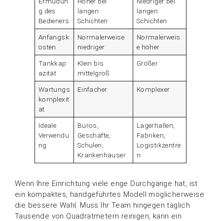
Ermüdun
Höher bei
Niedriger bei
g des
langen
langen
Bedieners
Schichten
Schichten
Anfangsk
Normalerweise
Normalerweis
osten
niedriger
e höher
Tankkap
Klein bis
Größer
azität
mittelgroß
Wartungs
Einfacher
Komplexer
komplexit
ät
Ideale
Büros,
Lagerhallen,
Verwendu
Geschäfte,
Fabriken,
ng
Schulen,
Logistikzentre
Krankenhäuser
n
Wenn Ihre Einrichtung viele enge Durchgänge hat, ist
ein kompaktes, handgeführtes Modell möglicherweise
die bessere Wahl. Muss Ihr Team hingegen täglich
Tausende von Quadratmetern reinigen, kann ein