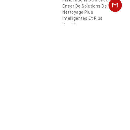
Installations Du Monde
Entier De Solutions De
Nettoyage Plus
Intelligentes Et Plus
Durables.
7 Points Clés – Guide D'achat Des Autolaveuses Industrielles
Machine À Laver Les Carreaux De Sol : 6 Étapes Pour Choisir Le Bon Modèle
Table Des Matières
Plus D'articles