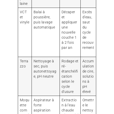
laine
VCT
Balai à
Décaper
Excès
et
poussière,
et
d'eau,
vinyle
puis lavage
appliquer
saut
automatique
une
du
nouvelle
cycle
couche 1
de
à 2 fois
recouv
par an
rement
Terra
Nettoyage à
Rodage et
Accum
zzo
sec, puis
ré-
ulation
autonettoyag
étanchéifi
de cire,
e, pH neutre
cation
solutio
selon le
ns à
cycle
pH
d'usure
élevé
Moqu
Aspirateur à
Extractio
Omettr
ette
forte
n à l'eau
e le
com
aspiration
chaude
nettoy