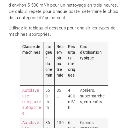
d'environ 5 500 m²/h pour un nettoyage en trois heures.
Ce calcul, répété pour chaque poste, détermine le choix
de la catégorie d'équipement.
Utilisez le tableau ci-dessous pour choisir les types de
machines appropriés.
Classe de
Lar
Rés
Rés
Cas
machines
geu
erv
ulta
d'utilisation
r
oir
ts
typique
du
ou
thé
che
tré
oriq
min
mie
ues
Autolave
56
85
4
Ateliers,
use
0
L
400
supermarché
compacte
m
m²/
s, entrepôts
autoporté
m
h
e
Autolave
86
130
6
Grands