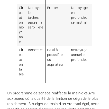
Cir
Nettoyer
Frotter
Nettoyage
cul
les
en
ati
taches,
profondeur
on
passer la
semestriel
mo
serpillière
ye
nn
e
Cir
Inspecter
Balai à
nettoyage
cul
poussière
annuel en
ati
ou
profondeur
on
aspirateur
fai
ble
Un programme de zonage réaffecte la main-d'œuvre
aux zones où la qualité de la finition se dégrade le plus
rapidement. À budget de main-d'œuvre total égal, cette