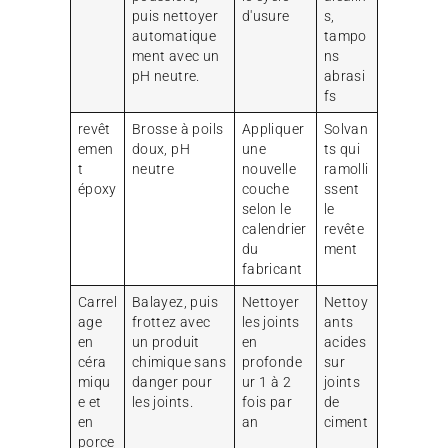
puis nettoyer
d'usure
s,
automatique
tampo
ment avec un
ns
pH neutre.
abrasi
fs
revêt
Brosse à poils
Appliquer
Solvan
emen
doux, pH
une
ts qui
t
neutre
nouvelle
ramolli
époxy
couche
ssent
selon le
le
calendrier
revête
du
ment
fabricant
Carrel
Balayez, puis
Nettoyer
Nettoy
age
frottez avec
les joints
ants
en
un produit
en
acides
céra
chimique sans
profonde
sur
miqu
danger pour
ur 1 à 2
joints
e et
les joints.
fois par
de
en
an
ciment
porce