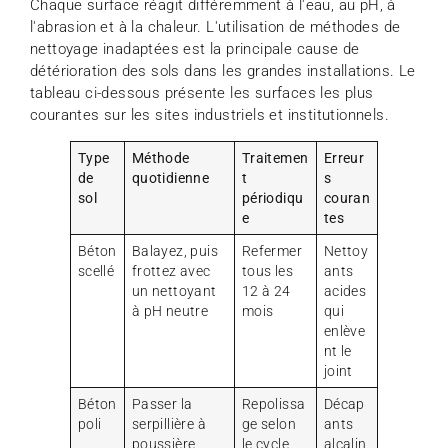
Chaque surface réagit différemment à l'eau, au pH, à
l'abrasion et à la chaleur. L'utilisation de méthodes de
nettoyage inadaptées est la principale cause de
détérioration des sols dans les grandes installations. Le
tableau ci-dessous présente les surfaces les plus
courantes sur les sites industriels et institutionnels.
Type
Méthode
Traitemen
Erreur
de
quotidienne
t
s
sol
périodiqu
couran
e
tes
Béton
Balayez, puis
Refermer
Nettoy
scellé
frottez avec
tous les
ants
un nettoyant
12 à 24
acides
à pH neutre
mois
qui
enlève
nt le
joint
Béton
Passer la
Repolissa
Décap
poli
serpillière à
ge selon
ants
poussière,
le cycle
alcalin