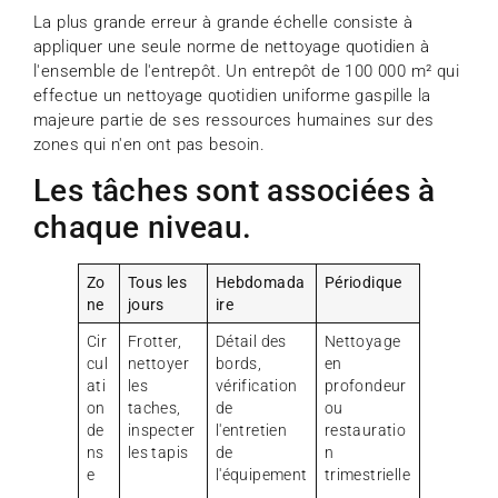
La plus grande erreur à grande échelle consiste à
appliquer une seule norme de nettoyage quotidien à
l'ensemble de l'entrepôt. Un entrepôt de 100 000 m² qui
effectue un nettoyage quotidien uniforme gaspille la
majeure partie de ses ressources humaines sur des
zones qui n'en ont pas besoin.
Les tâches sont associées à
chaque niveau.
Zo
Tous les
Hebdomada
Périodique
ne
jours
ire
Cir
Frotter,
Détail des
Nettoyage
cul
nettoyer
bords,
en
ati
les
vérification
profondeur
on
taches,
de
ou
de
inspecter
l'entretien
restauratio
ns
les tapis
de
n
e
l'équipement
trimestrielle