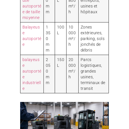
use
0
L
800
entrepôts,
autoporté
m
m²/
usines et
e de taille
m
h
hôpitaux
moyenne
Balayeus
1
100
10
Zones
e
35
L
000
extérieures,
autoporté
0
m²/
parking, sols
e
m
h
jonchés de
m
débris
balayeus
2
150
20
Parcs
e
05
L
000
logistiques,
autoporté
0
m²/
grandes
e
m
h
usines,
industriell
m
terminaux de
e
transit