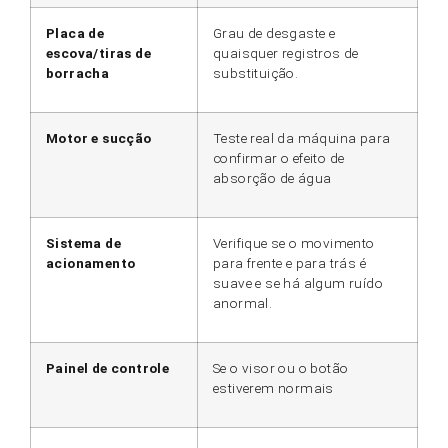
Placa de
Grau de desgaste e
escova/tiras de
quaisquer registros de
borracha
substituição.
Motor e sucção
Teste real da máquina para
confirmar o efeito de
absorção de água
Sistema de
Verifique se o movimento
acionamento
para frente e para trás é
suave e se há algum ruído
anormal.
Painel de controle
Se o visor ou o botão
estiverem normais