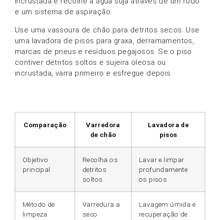
incrustada e recolhe a água suja através de um rodo
e um sistema de aspiração.
Use uma vassoura de chão para detritos secos. Use
uma lavadora de pisos para graxa, derramamentos,
marcas de pneus e resíduos pegajosos. Se o piso
contiver detritos soltos e sujeira oleosa ou
incrustada, varra primeiro e esfregue depois.
Comparação
Varredora
Lavadora de
de chão
pisos
Objetivo
Recolha os
Lavar e limpar
principal
detritos
profundamente
soltos
os pisos
Método de
Varredura a
Lavagem úmida e
limpeza
seco
recuperação de