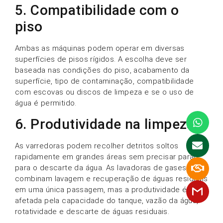
5. Compatibilidade com o
piso
Ambas as máquinas podem operar em diversas
superfícies de pisos rígidos. A escolha deve ser
baseada nas condições do piso, acabamento da
superfície, tipo de contaminação, compatibilidade
com escovas ou discos de limpeza e se o uso de
água é permitido.
6. Produtividade na limpeza
As varredoras podem recolher detritos soltos
rapidamente em grandes áreas sem precisar parar
para o descarte da água. As lavadoras de gases
combinam lavagem e recuperação de águas residuais
em uma única passagem, mas a produtividade é
afetada pela capacidade do tanque, vazão da água,
rotatividade e descarte de águas residuais.