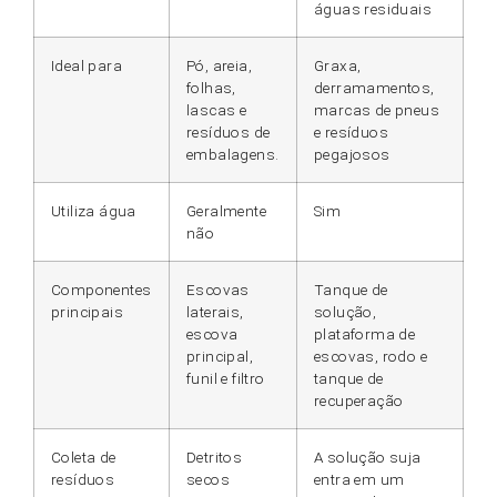
águas residuais
Ideal para
Pó, areia,
Graxa,
folhas,
derramamentos,
lascas e
marcas de pneus
resíduos de
e resíduos
embalagens.
pegajosos
Utiliza água
Geralmente
Sim
não
Componentes
Escovas
Tanque de
principais
laterais,
solução,
escova
plataforma de
principal,
escovas, rodo e
funil e filtro
tanque de
recuperação
Coleta de
Detritos
A solução suja
resíduos
secos
entra em um