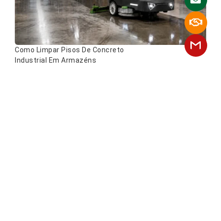
Como Limpar Pisos De Concreto
Industrial Em Armazéns
Guia Para Escolher A Lavadora-Polidora
De Pisos Certa: Capacidades E
Especificações
O Guia Definitivo Para Escolher E Usar
Lavadoras-Secadoras De Pisos
Industriais: Especificações, Retorno
Sobre O Investimento E Melhores
Práticas