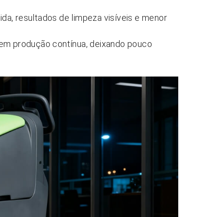
da, resultados de limpeza visíveis e menor
 em produção contínua, deixando pouco