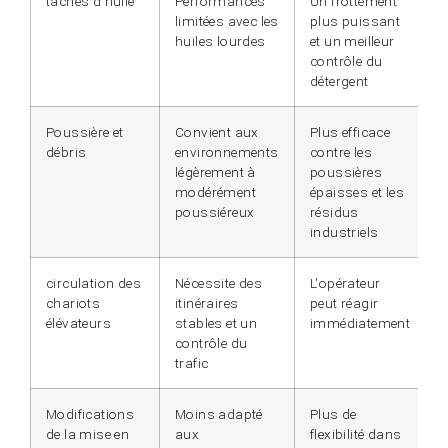
taches d'huile
Performances
Un frottement
limitées avec les
plus puissant
huiles lourdes
et un meilleur
contrôle du
détergent
Poussière et
Convient aux
Plus efficace
débris
environnements
contre les
légèrement à
poussières
modérément
épaisses et les
poussiéreux
résidus
industriels
circulation des
Nécessite des
L'opérateur
chariots
itinéraires
peut réagir
élévateurs
stables et un
immédiatement
contrôle du
trafic
Modifications
Moins adapté
Plus de
de la mise en
aux
flexibilité dans