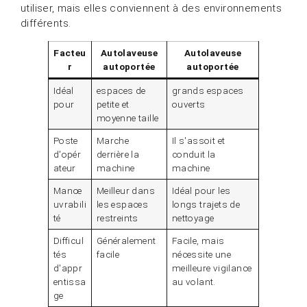
utiliser, mais elles conviennent à des environnements
différents.
Facteu
Autolaveuse
Autolaveuse
r
autoportée
autoportée
Idéal
espaces de
grands espaces
pour
petite et
ouverts
moyenne taille
Poste
Marche
Il s'assoit et
d'opér
derrière la
conduit la
ateur
machine
machine
Manœ
Meilleur dans
Idéal pour les
uvrabili
les espaces
longs trajets de
té
restreints
nettoyage
Difficul
Généralement
Facile, mais
tés
facile
nécessite une
d'appr
meilleure vigilance
entissa
au volant.
ge